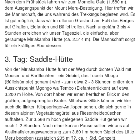
Nach dem Frühstück fahren wir zum Momella Gate (1.580 m),
dem Ausgangspunkt der Mount Meru-Besteigung. Hier treffen wir
die Mannschaft, die uns während des Trekkings begleiten wird. Es
ist gut möglich, dass wir im offenen Grasland am Fuß des Berges
auf Giraffen, Elefanten und Büffel treffen. Nach ungefähr 3 bis 4
Stunden erreichen wir unser Tagesziel, die einfache, aber
geräumige Miriakamba-Hütte (ca. 2.514 m). Die Mannschaft sorgt
für ein kräftiges Abendessen.
3. Tag: Saddle-Hütte
Von der Miriakamba-Hütte führt der Weg durch dichten Wald mit
Moosen und Bartflechten - ein Gebiet, das Topela Mbogo
(Büffelsümpfe) genannt wird - zum etwa 2 - 3 Stunden entfernten
Aussichtspunkt Mgongo wa Tembo (Elefantenrücken) auf etwa
3.200 m Höhe. Von dort haben wir einen herrlichen Blick in den
großen, aufgesprengten Krater. Mit etwas Glück können wir hier
auch die flinken Klippspringer-Antilopen sehen, die sich gerne in
diesem alpinen Vegetationsgürtel aus Riesenheidebüschen
aufhalten. Zur 3.566 m hoch gelegenen Saddle Hut gehen wir
noch 1-2 Stunden. Nach einer kurzen Pause sollten wir uns auf
Akklimatisierungswanderung zum 3.801 m hohen Gipfel des Little
Meru begeben (zusätzlich 235 m ??, ca. 1 Std. Gehzeit).