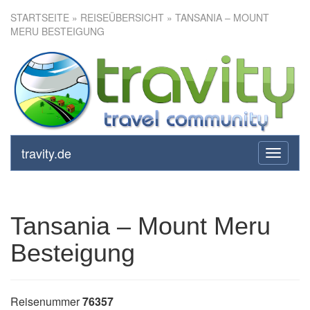
STARTSEITE
»
REISEÜBERSICHT
» TANSANIA – MOUNT
MERU BESTEIGUNG
Tansania – Mount Meru
Besteigung
travity.de
toggle
navigati
Tansania – Mount Meru
Besteigung
Reisenummer
76357