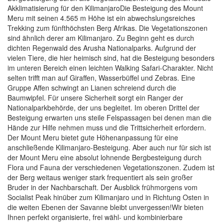
Akklimatisierung für den KilimanjaroDie Besteigung des Mount
Meru mit seinen 4.565 m Höhe ist ein abwechslungsreiches
Trekking zum fünfthöchsten Berg Afrikas. Die Vegetationszonen
sind ähnlich derer am Kilimanjaro. Zu Beginn geht es durch
dichten Regenwald des Arusha Nationalparks. Aufgrund der
vielen Tiere, die hier heimisch sind, hat die Besteigung besonders
im unteren Bereich einen leichten Walking Safari-Charakter. Nicht
selten trifft man auf Giraffen, Wasserbüffel und Zebras. Eine
Gruppe Affen schwingt an Lianen schreiend durch die
Baumwipfel. Für unsere Sicherheit sorgt ein Ranger der
Nationalparkbehörde, der uns begleitet. Im oberen Drittel der
Besteigung erwarten uns steile Felspassagen bei denen man die
Hände zur Hilfe nehmen muss und die Trittsicherheit erfordern.
Der Mount Meru bietet gute Höhenanpassung für eine
anschließende Kilimanjaro-Besteigung. Aber auch nur für sich ist
der Mount Meru eine absolut lohnende Bergbesteigung durch
Flora und Fauna der verschiedenen Vegetationszonen. Zudem ist
der Berg weitaus weniger stark frequentiert als sein großer
Bruder in der Nachbarschaft. Der Ausblick frühmorgens vom
Socialist Peak hinüber zum Kilimanjaro und in Richtung Osten in
die weiten Ebenen der Savanne bleibt unvergessen!Wir bieten
Ihnen perfekt organisierte, frei wähl- und kombinierbare