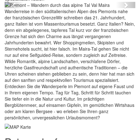
Previous
Next
Wanderreise in den süditalienischen Alpen des Piemonts nahe
der französischen GrenzeWir schreiben das 21. Jahrhundert,
ganz Italien ist vom Massentourismus besetzt. Ganz Italien? Nein,
denn ein abgelegenes, tapferes Tal kurz vor der französischen
Grenze hat sich den Charme aus längst vergangenen
Jahrhunderten bewahrt. Wer Shoppingmeilen, Skipisten und
Sternehotels sucht, ist hier falsch. Im Maira-Tal gehen Sie nicht
nur auf eine Selfguided-Reise, sondern zugleich auf Zeitreise.
Wilde Romantik, alpine Landschaften, verschlafene Dörfer,
herzliche Gastfreundschaft und authentische Traditionen – die
Uhren scheinen stehen geblieben zu sein, denn hier hat man sich
auf den sanften und respektvollen Tourismus spezialisiert.
Entdecken Sie die Wanderperle im Piemont auf eigene Faust und
in Ihrem eigenen Tempo. Tag für Tag, Schritt für Schritt tauchen
Sie tiefer ein in die Natur und Kultur. Im prächtigen
Bergblütenmeer, auf einsamen Gipfeln, im gemütlichen Wirtshaus
oder am klaren Bergsee - wo erleben Sie Ihren ganz
persönlichen, unvergesslichen Urlaubsmoment?