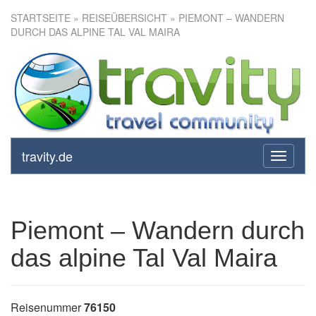
STARTSEITE
»
REISEÜBERSICHT
» PIEMONT – WANDERN
DURCH DAS ALPINE TAL VAL MAIRA
Piemont – Wandern durch das
alpine Tal Val Maira
travity.de
toggle
navigati
Piemont – Wandern durch
das alpine Tal Val Maira
Reisenummer
76150