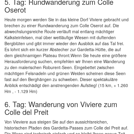
5. Tag: Rundwanderung zum Colle
Oserot
Heute morgen werden Sie in das kleine Dorf Viviere gebracht und
brechen zu einer Rundwanderung zum Colle Oserot auf. Die
abwechslungsreiche Route verläuft mal entlang mächtiger
Kalksteinfelsen, mal über weitläufige Wiesen mit duftenden
Bergblüten und gibt immer wieder den Ausblick auf das Tal frei.
Es lohnt sich ein kurzer Abstecher zur Gardetta-Hütte, die auf
dem gleichnamigen Plateau thront.Wenn Sie heute eine größere
Herausforderung suchen, empfehlen wir Ihnen eine Wanderung
zu den malerischen Roburent-Seen. Eingebettet zwischen
mächtigen Felsnadeln und grünen Weiden scheinen diese Seen
fast auf den Berghängen zu schweben. Dieser spektakuläre
Anblick entschädigt den anstrengenden Aufstieg! (15 km, + 1.260
Hm , - 1.129 Hm)
6. Tag: Wanderung von Viviere zum
Colle del Preit
Von Vieviere aus steigen Sie auf den aussichtsreichen,
historischen Pfaden des Gardetta-Passes zum Colle del Preit auf.
Die Wege sind technisch einfach und so bleibt Ihnen genug Zeit,