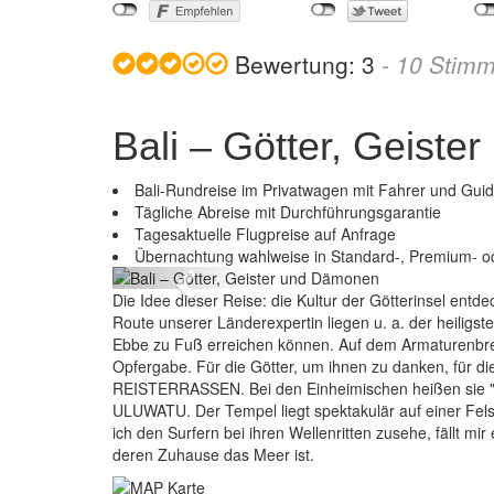
Bewertung:
3
-
10
Stimm
Bali – Götter, Geist
Bali-Rundreise im Privatwagen mit Fahrer und Gui
Tägliche Abreise mit Durchführungsgarantie
Bali 
Tagesaktuelle Flugpreise auf Anfrage
Übernachtung wahlweise in Standard-, Premium- o
Previous
Die Idee dieser Reise: die Kultur der Götterinsel en
Route unserer Länderexpertin liegen u. a. der heiligs
Ebbe zu Fuß erreichen können. Auf dem Armaturenbret
Opfergabe. Für die Götter, um ihnen zu danken, für
REISTERRASSEN. Bei den Einheimischen heißen sie "H
ULUWATU. Der Tempel liegt spektakulär auf einer Fels
ich den Surfern bei ihren Wellenritten zusehe, fällt mi
deren Zuhause das Meer ist.