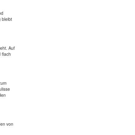
nd
bleibt
eht. Auf
 flach
 zum
ulisse
den
ien von