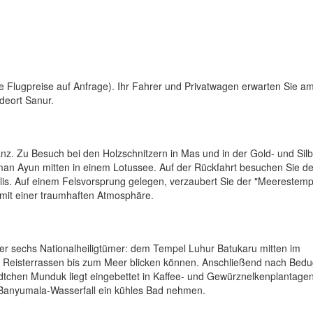
e Flugpreise auf Anfrage). Ihr Fahrer und Privatwagen erwarten Sie a
deort Sanur.
nz. Zu Besuch bei den Holzschnitzern in Mas und in der Gold- und Silb
an Ayun mitten in einem Lotussee. Auf der Rückfahrt besuchen Sie d
lis. Auf einem Felsvorsprung gelegen, verzaubert Sie der "Meerestemp
 mit einer traumhaften Atmosphäre.
 der sechs Nationalheiligtümer: dem Tempel Luhur Batukaru mitten im
se Reisterrassen bis zum Meer blicken können. Anschließend nach Bedu
chen Munduk liegt eingebettet in Kaffee- und Gewürznelkenplantagen
 Banyumala-Wasserfall ein kühles Bad nehmen.