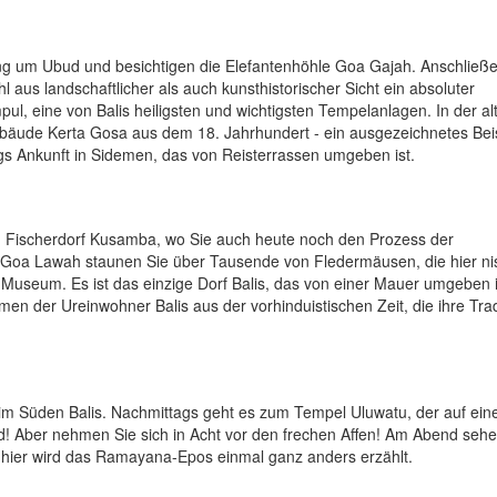
ng um Ubud und besichtigen die Elefantenhöhle Goa Gajah. Anschließ
aus landschaftlicher als auch kunsthistorischer Sicht ein absoluter
l, eine von Balis heiligsten und wichtigsten Tempelanlagen. In der al
bäude Kerta Gosa aus dem 18. Jahrhundert - ein ausgezeichnetes Beis
ags Ankunft in Sidemen, das von Reisterrassen umgeben ist.
im Fischerdorf Kusamba, wo Sie auch heute noch den Prozess der
oa Lawah staunen Sie über Tausende von Fledermäusen, die hier ni
Museum. Es ist das einzige Dorf Balis, das von einer Mauer umgeben i
en der Ureinwohner Balis aus der vorhinduistischen Zeit, die ihre Tra
 im Süden Balis. Nachmittags geht es zum Tempel Uluwatu, der auf eine
d! Aber nehmen Sie sich in Acht vor den frechen Affen! Am Abend sehe
, hier wird das Ramayana-Epos einmal ganz anders erzählt.