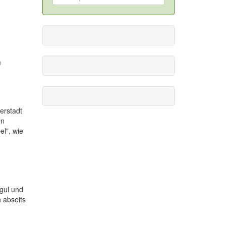
m
erstadt
en
el", wie
gul und
 abseits