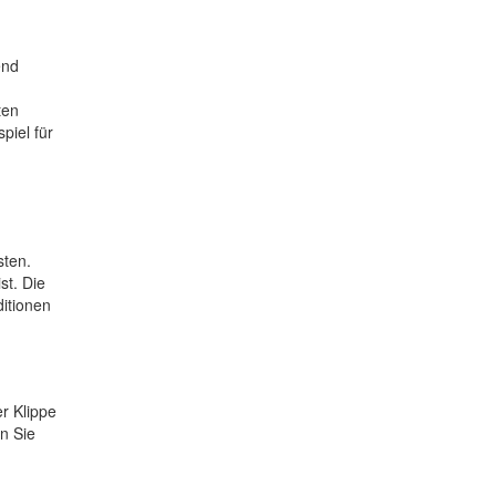
end
ten
piel für
sten.
st. Die
ditionen
r Klippe
n Sie