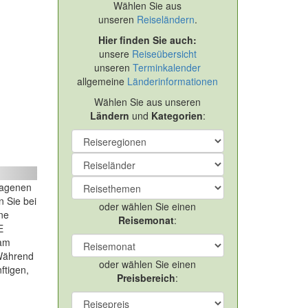
Wählen Sie aus
unseren
Reiseländern
.
Hier finden Sie auch:
unsere
Reiseübersicht
unseren
Terminkalender
allgemeine
Länderinformationen
Wählen Sie aus unseren
Ländern
und
Kategorien
:
ext
hlagenen
n Sie bei
oder wählen Sie einen
ne
Reisemonat
:
E
 am
 Während
oder wählen Sie einen
ftigen,
Preisbereich
: