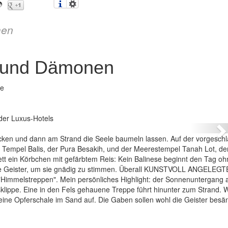
en
er und Dämonen
de
– Götter, Geister und Dämonen
der Luxus-Hotels
N
tdecken und dann am Strand die Seele baumeln lassen. Auf der vorgesc
te Tempel Balis, der Pura Besakih, und der Meerestempel Tanah Lot, de
t ein Körbchen mit gefärbtem Reis: Kein Balinese beginnt den Tag oh
 die Geister, um sie gnädig zu stimmen. Überall KUNSTVOLL ANGELEGT
immelstreppen". Mein persönliches Highlight: der Sonnenuntergang
klippe. Eine in den Fels gehauene Treppe führt hinunter zum Strand.
r eine Opferschale im Sand auf. Die Gaben sollen wohl die Geister besän