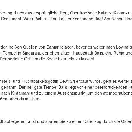
derung durch das ursprüngliche Dorf, über tropische Kaffee-, Kakao- u
 Dschungel. Wer möchte, nimmt ein erfrischendes Bad! Am Nachmittag 
 den heißen Quellen von Banjar relaxen, bevor es weiter nach Lovina g
empel in Singaraja, der ehemaligen Hauptstadt Balis, ein. Ruhig und
Der perfekte Ort, um die Seele baumeln zu lassen!
r Reis- und Fruchtbarkeitsgöttin Dewi Sri erbaut wurde, geht es weiter
 genannt. Der heiligste Tempel Balis liegt vor einer beeindruckenden K
 nach Kintamani und zu einem Aussichtspunkt, um den atemberauben
eßen. Abends in Ubud.
dt auf eigene Faust und starten Sie zu einem Streifzug durch die Galer