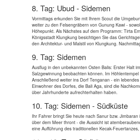
8. Tag: Ubud - Sidemen
Vormittags erkunden Sie mit Ihrem Scout die Umgebu
weiter zu den Felsengräbern von Gunung Kawi - sowohl 
Höhepunkt. Als Nächstes auf dem Programm: Tirta Empu
Königsstadt Klungkung besichtigen Sie das Gerichtsge
den Architektur- und Malstil von Klungkung. Nachmitt
9. Tag: Sidemen
Ausflug in den unbekannten Osten Balis: Erster Halt 
Salzgewinnung beobachten können. Im Höhlentempel G
Anschließend weiter ins Dorf Tenganan - ein lebendes 
Einwohner des Dorfes, die Bali Aga, sind die Nachkomm
über Jahrhunderte aufrechterhalten haben.
10. Tag: Sidemen - Südküste
Ihr Fahrer bringt Sie heute nach Sanur bzw. Jimbaran
über dem Meer thront - die Aussicht ist atemberauben
eine Aufführung des traditionellen Kecak-Feuertanzes