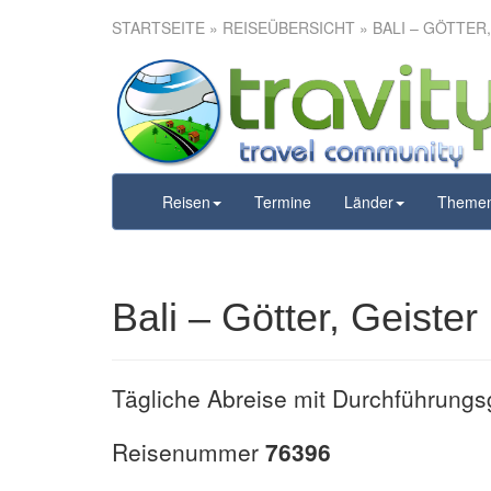
STARTSEITE
»
REISEÜBERSICHT
» BALI – GÖTTER
Bali – Götte
Reisen
Termine
Länder
Theme
Bali – Götter, Geist
Tägliche Abreise mit Durchführungs
Reisenummer
76396