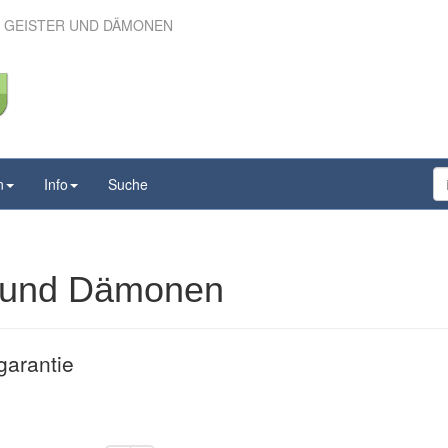
, GEISTER UND DÄMONEN
r, Geister und Dämonen
n
Info
Suche
er und Dämonen
garantie