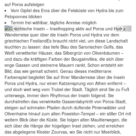
auf Poros aufsteigen
Vom Gipfel des Eros über die Felsküste von Hydra bis zum
Griechische Inseln – Inselhopping aktiv auf Poros
Peloponnes blicken
und Hydra
Termin frei wählbar, tägliche Anreise möglich
Previous
Next
Wanderreise quer über die Inseln Poros und Hydra vor dem
griechischen FestlandEs braucht nicht viel, um diese Landschaft
leuchten zu lassen: das tiefe Blau des Saronischen Golfs, das
Weiß verwitterter Häuser, das Silbergrün von Olivenbäumen –
und dazu die kräftigen Farben der Bougainvillea, die sich über
enge Gassen und steinerne Mauern rankt. Schon entsteht ein
Bild, das wie gemalt scheint. Genau dieses mediterrane
Farbenspiel begleitet Sie auf Ihrer Wanderreise über die Inseln
Poros und Hydra, nur einen Katzensprung von Athen entfernt –
und doch weit weg vom Trubel der Stadt. Täglich sind Sie zu Fuß
unterwegs, immer dem Rhythmus der Inseln folgend. Sie
durchstreifen das verwinkelte Gassenlabyrinth von Poros-Stadt,
steigen auf schmalen Pfaden durch duftende Pinienwälder und
Olivenhaine hinauf zum alten Poseidon-Tempel – ein stiller Ort mit
weitem Blick über die Küste. Sie folgen alten Maultierwegen, die
sich über die Hänge der hügeligen Insel ziehen, und erreichen
das abgelegene Kloster Zourvas, wo Sie nicht nur Meerblick,