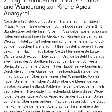
und Wanderung zur Kirche Agios
Anargyroi
Nach dem Frühstück bringt Sie ein Transfer zum Fährhafen in
Piräus. Mit der Fähre oder dem Schnellboot setzen Sie in 2 - 3
Stunden über auf die Insel Poros. Ihr Gastgeber wartet schon am
Hafen und nimmt Ihnen Ihr Gepäck ab, während sie den kurzen
Weg zum Hotel zu Fuß gehen und schon einen ersten Eindruck
von der hübschen Hafenstadt mit Ihren pastellfarbenen Häusern
bekommen. Nachmittags haben Sie Zeit für eine erste kurze
Wanderung direkt vom Hotel aus. Im Grunde besteht Poros aus
zwei Inseln, der Altstadtkern liegt auf der "kleinen Schwester"
Sferia, die durch eine Brücke mit der Hauptinsel verbunden ist.
Durch die schmalen Gassen der Inselhauptstadt steigen Sie
hinauf bis zu den Überresten einer alten Windmühle. Von hier
haben Sie einen herrlichen Ausblick über die Meerenge von
Galatas bis zum Festland. Kalderimi heißen die bequemen, teils
gepflasterten Hirtenpfade in Griechenland. Einem dieser Wege
folgen Sie zur Kapelle Agios Anargyroi an der äußersten Spitze
von Sferia. Über einen anderen Pfad geht es zurück in die Stadt,
hier können Sie den ersten Abend auf der Insel in einem der
zahlreichen Cafés oder Tavernen gemütlich ausklingen lassen.