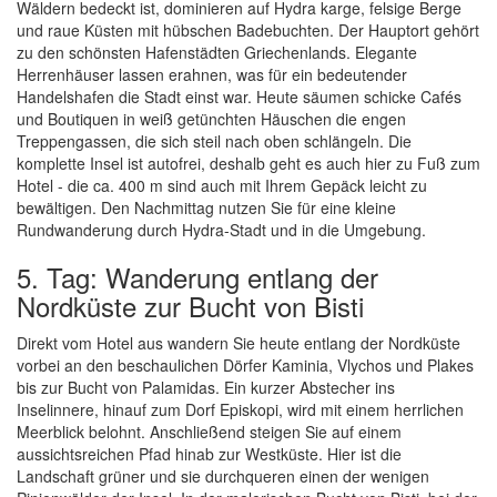
Wäldern bedeckt ist, dominieren auf Hydra karge, felsige Berge
und raue Küsten mit hübschen Badebuchten. Der Hauptort gehört
zu den schönsten Hafenstädten Griechenlands. Elegante
Herrenhäuser lassen erahnen, was für ein bedeutender
Handelshafen die Stadt einst war. Heute säumen schicke Cafés
und Boutiquen in weiß getünchten Häuschen die engen
Treppengassen, die sich steil nach oben schlängeln. Die
komplette Insel ist autofrei, deshalb geht es auch hier zu Fuß zum
Hotel - die ca. 400 m sind auch mit Ihrem Gepäck leicht zu
bewältigen. Den Nachmittag nutzen Sie für eine kleine
Rundwanderung durch Hydra-Stadt und in die Umgebung.
5. Tag: Wanderung entlang der
Nordküste zur Bucht von Bisti
Direkt vom Hotel aus wandern Sie heute entlang der Nordküste
vorbei an den beschaulichen Dörfer Kaminia, Vlychos und Plakes
bis zur Bucht von Palamidas. Ein kurzer Abstecher ins
Inselinnere, hinauf zum Dorf Episkopi, wird mit einem herrlichen
Meerblick belohnt. Anschließend steigen Sie auf einem
aussichtsreichen Pfad hinab zur Westküste. Hier ist die
Landschaft grüner und sie durchqueren einen der wenigen