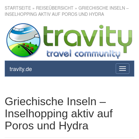
STARTSEITE
»
REISEÜBERSICHT
» GRIECHISCHE INSELN –
INSELHOPPING AKTIV AUF POROS UND HYDRA
Griechische Inseln –
Inselhopping aktiv auf Poros
und Hydra
travity.de
toggle
navigati
Griechische Inseln –
Inselhopping aktiv auf
Poros und Hydra