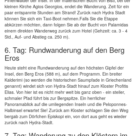
Pinienwälder der Insel. In der malerischen Bucht von Bisti, bei der
kleinen Kirche Agios Georgios, endet die Wanderung. Zeit für ein
paar entspannte Stunden am Strand! Zurück nach Hydra Stadt
können Sie sich ein Taxi-Boot nehmen.Falls Sie die Etappe
abkürzen möchten, dann folgen Sie ab der Bucht von Palamidas
einem direkten Wanderweg zurück zum Hotel (Gehzeit: ca. 3 - 4
Std., Auf- und Abstieg ca. 250 m).
6. Tag: Rundwanderung auf den Berg
Eros
Heute steht eine Rundwanderung auf den höchsten Gipfel der
Insel, den Berg Eros (588 m), auf dem Programm. Ein breiter
Kalderimi (so werden die historischen Saumpfade in Griechenland
genannt) windet sich von Hydra-Stadt hinauf zum Kloster Profitis
Elias. Von hier ist es nicht mehr weit bis ganz oben - ein steiler,
schmaler Pfad führt bis zur Bergspitze. Ein herrlicher
Panoramablick auf die umliegenden Inseln und die Peloponnes-
Halbinsel erwartet Sie! Zurück am Kloster schlagen Sie den Weg
bergab zum Dörfchen Episkopi ein, von dort aus geht es wieder
zurück nach Hydra-Stadt.
7. Tag: Wanderung zu den Klöstern im