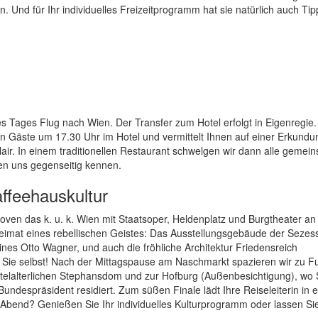
n. Und für Ihr individuelles Freizeitprogramm hat sie natürlich auch Tip
 Tages Flug nach Wien. Der Transfer zum Hotel erfolgt in Eigenregie.
en Gäste um 17.30 Uhr im Hotel und vermittelt Ihnen auf einer Erkundu
ir. In einem traditionellen Restaurant schwelgen wir dann alle gemein
nen uns gegenseitig kennen.
affeehauskultur
oven das k. u. k. Wien mit Staatsoper, Heldenplatz und Burgtheater an
eimat eines rebellischen Geistes: Das Ausstellungsgebäude der Sezes
nes Otto Wagner, und auch die fröhliche Architektur Friedensreich
en Sie selbst! Nach der Mittagspause am Naschmarkt spazieren wir zu F
elalterlichen Stephansdom und zur Hofburg (Außenbesichtigung), wo S
ndespräsident residiert. Zum süßen Finale lädt Ihre Reiseleiterin in 
bend? Genießen Sie Ihr individuelles Kulturprogramm oder lassen Sie