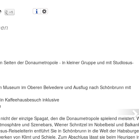
en
n Seiten der Donaumetropole - in kleiner Gruppe und mit Studiosus-
 im Museum im Oberen Belvedere und Ausflug nach Schönbrunn mit
Österreich – Wien
in Kaffeehausbesuch inklusive
h
N
– nicht der einzige Spagat, den die Donaumetropole spielend meistert.
tmosphäre und Szenebars, Wiener Schnitzel im Nobelbeisl und Balka
us-Reiseleiterin entführt Sie in Schönbrunn in die Welt der Habsburge
erken von Klimt und Schiele. Zum Abschluss lässt sie beim Heurigen i