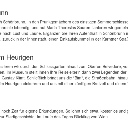
unn
nach Schönbrunn. In den Prunkgemächern des einstigen Sommerschloss
archie lebendig, und auf Maria Theresias Spuren flanieren wir gemei
e nach Lust und Laune. Ergänzen Sie Ihren Aufenthalt in Schönbrunn 
 zurück in der Innenstadt, einen Einkaufsbummel in der Kärntner Stra
um Heurigen
azieren wir durch den Schlossgarten hinauf zum Oberen Belvedere, v
ßen. Im Museum stellt Ihnen Ihre Reiseleiterin dann zwei Legenden der
Gustav Klimt. Schließlich bringt uns die "Bim", die Straßenbahn, hina
m Heurigen einkehren und uns mit einer zünftigen Brotzeit und einem 
 noch Zeit für eigene Erkundungen. So lohnt sich etwa, kostenlos und 
ur Stadtgeschichte. Im Laufe des Tages Rückflug von Wien.