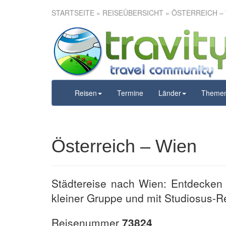
STARTSEITE
»
REISEÜBERSICHT
» ÖSTERREICH –
Öste
Reisen
Termine
Länder
Theme
Österreich – Wien
Städtereise nach Wien: Entdecken 
kleiner Gruppe und mit Studiosus-Re
Reisenummer
73824