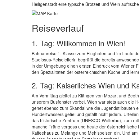
Heiligenstadt eine typische Brotzeit und Wein auftische
Reiseverlauf
1. Tag: Willkommen in Wien!
Bahnanreise 1. Klasse zum Flughafen und im Laufe des
Studiosus-Reiseleiterin begrüßt die bereits anwesend
in der Umgebung einen ersten Eindruck vom Wiener Fla
den Spezialitäten der österreichischen Küche und ler
2. Tag: Kaiserliches Wien und K
Am Vormittag gleitet zu Klängen von Mozart und Beeth
unserem Busfenster vorbei. Wien war stets auch die H
geriet ebenso zum Skandal wie die Jugendstilbauten ei
Hundertwassers gefiel und gefällt nicht jedem. Urteil
das historische Zentrum (UNESCO-Welterbe), zum mitt
manche Träne vergoss und heute der österreichische Bu
Kaffeehaus zu Melange und Mehlspeisen ein. Und am A
durchs Ausgehviertel am Spittelberg treiben!