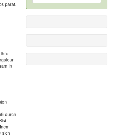
ps parat.
 Ihre
ngstour
sam in
sion
uß durch
isi
einem
 sich