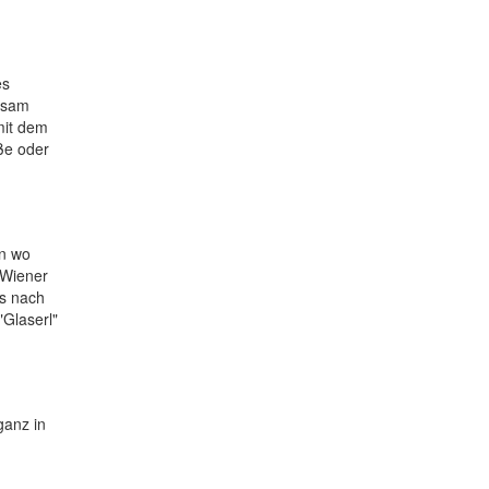
es
nsam
mit dem
ße oder
on wo
 Wiener
us nach
"Glaserl"
ganz in