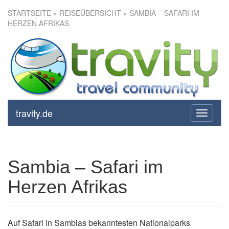
STARTSEITE
»
REISEÜBERSICHT
» SAMBIA – SAFARI IM
HERZEN AFRIKAS
Sambia – Safari im Herzen
Afrikas
travity.de
toggle
navigati
Sambia – Safari im
Herzen Afrikas
Auf Safari in Sambias bekanntesten Nationalparks