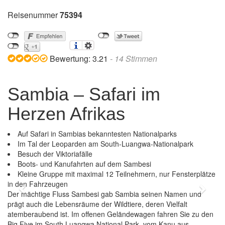
Reisenummer
75394
Bewertung:
3.21
-
14
Stimmen
Sambia – Safari im
Herzen Afrikas
Auf Safari in Sambias bekanntesten Nationalparks
Im Tal der Leoparden am South-Luangwa-Nationalpark
Besuch der Viktoriafälle
Boots- und Kanufahrten auf dem Sambesi
Kleine Gruppe mit maximal 12 Teilnehmern, nur Fensterplätze
in den Fahrzeugen
Previous
Next
Der mächtige Fluss Sambesi gab Sambia seinen Namen und
prägt auch die Lebensräume der Wildtiere, deren Vielfalt
atemberaubend ist. Im offenen Geländewagen fahren Sie zu den
Big Five im South Luangwa National Park, vom Kanu aus