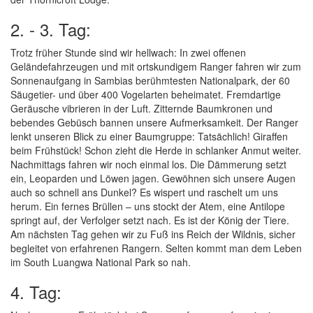
2. - 3. Tag:
Trotz früher Stunde sind wir hellwach: In zwei offenen
Geländefahrzeugen und mit ortskundigem Ranger fahren wir zum
Sonnenaufgang in Sambias berühmtesten Nationalpark, der 60
Säugetier- und über 400 Vogelarten beheimatet. Fremdartige
Geräusche vibrieren in der Luft. Zitternde Baumkronen und
bebendes Gebüsch bannen unsere Aufmerksamkeit. Der Ranger
lenkt unseren Blick zu einer Baumgruppe: Tatsächlich! Giraffen
beim Frühstück! Schon zieht die Herde in schlanker Anmut weiter.
Nachmittags fahren wir noch einmal los. Die Dämmerung setzt
ein, Leoparden und Löwen jagen. Gewöhnen sich unsere Augen
auch so schnell ans Dunkel? Es wispert und raschelt um uns
herum. Ein fernes Brüllen – uns stockt der Atem, eine Antilope
springt auf, der Verfolger setzt nach. Es ist der König der Tiere.
Am nächsten Tag gehen wir zu Fuß ins Reich der Wildnis, sicher
begleitet von erfahrenen Rangern. Selten kommt man dem Leben
im South Luangwa National Park so nah.
4. Tag: