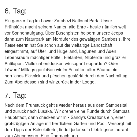
6. Tag:
Ein ganzer Tag im Lower Zambezi National Park. Unser
Frühstück macht seinem Namen alle Ehre - heute nämlich weit
vor Sonnenaufgang. Über Buschpisten holpern unsere Jeeps
dann zum Naturpark am Nordufer des gewaltigen Sambesis. Ihre
Reiseleiterin hat Sie schon auf die vielfältige Landschaft
eingestimmt, auf Ufer- und Hügelland, Lagunen und Auen -
Lebensraum mächtiger Büffel, Elefanten, Nilpferde und graziler
Antilopen. Vielleicht entdecken wir sogar Leoparden? Oder
Löwen? Mittags genießen wir im Schatten alter Bäume ein
herrliches Picknick und pirschen gestärkt durch den Nachmittag.
Zum Abendessen sind wir zurück in der Lodge.
7. Tag:
Nach dem Frühstück geht's wieder heraus aus dem Sambesital
und zurück nach Lusaka. Wir drehen eine Runde durch Sambias
Hauptstadt, dann checken wir in • Sandy's Creations ein, einer
großzügigen Anlage mit herrlichem Garten und Pool. Versorgt mit
den Tipps der Reiseleiterin, findet jeder sein Lieblingsrestaurant
zum Abendessen. Eine Übernachtung.