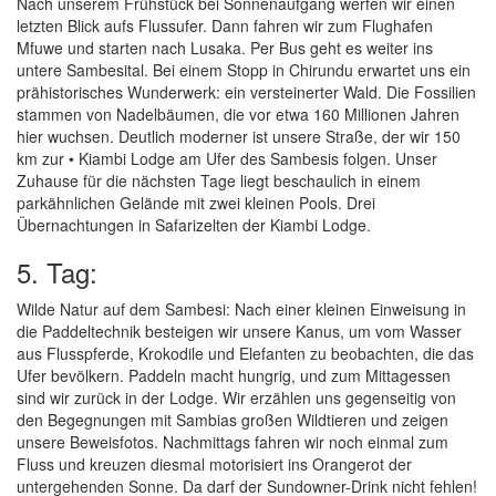
Nach unserem Frühstück bei Sonnenaufgang werfen wir einen
letzten Blick aufs Flussufer. Dann fahren wir zum Flughafen
Mfuwe und starten nach Lusaka. Per Bus geht es weiter ins
untere Sambesital. Bei einem Stopp in Chirundu erwartet uns ein
prähistorisches Wunderwerk: ein versteinerter Wald. Die Fossilien
stammen von Nadelbäumen, die vor etwa 160 Millionen Jahren
hier wuchsen. Deutlich moderner ist unsere Straße, der wir 150
km zur • Kiambi Lodge am Ufer des Sambesis folgen. Unser
Zuhause für die nächsten Tage liegt beschaulich in einem
parkähnlichen Gelände mit zwei kleinen Pools. Drei
Übernachtungen in Safarizelten der Kiambi Lodge.
5. Tag:
Wilde Natur auf dem Sambesi: Nach einer kleinen Einweisung in
die Paddeltechnik besteigen wir unsere Kanus, um vom Wasser
aus Flusspferde, Krokodile und Elefanten zu beobachten, die das
Ufer bevölkern. Paddeln macht hungrig, und zum Mittagessen
sind wir zurück in der Lodge. Wir erzählen uns gegenseitig von
den Begegnungen mit Sambias großen Wildtieren und zeigen
unsere Beweisfotos. Nachmittags fahren wir noch einmal zum
Fluss und kreuzen diesmal motorisiert ins Orangerot der
untergehenden Sonne. Da darf der Sundowner-Drink nicht fehlen!