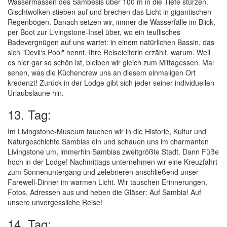
Wassermassen des Sambesis über 100 m in die Tiefe stürzen.
Gischtwolken stieben auf und brechen das Licht in gigantischen
Regenbögen. Danach setzen wir, immer die Wasserfälle im Blick,
per Boot zur Livingstone-Insel über, wo ein teuflisches
Badevergnügen auf uns wartet: in einem natürlichen Bassin, das
sich "Devil‘s Pool" nennt. Ihre Reiseleiterin erzählt, warum. Weil
es hier gar so schön ist, bleiben wir gleich zum Mittagessen. Mal
sehen, was die Küchencrew uns an diesem einmaligen Ort
kredenzt! Zurück in der Lodge gibt sich jeder seiner individuellen
Urlaubslaune hin.
13. Tag:
Im Livingstone-Museum tauchen wir in die Historie, Kultur und
Naturgeschichte Sambias ein und schauen uns im charmanten
Livingstone um, immerhin Sambias zweitgrößte Stadt. Dann Füße
hoch in der Lodge! Nachmittags unternehmen wir eine Kreuzfahrt
zum Sonnenuntergang und zelebrieren anschließend unser
Farewell-Dinner im warmen Licht. Wir tauschen Erinnerungen,
Fotos, Adressen aus und heben die Gläser: Auf Sambia! Auf
unsere unvergessliche Reise!
14. Tag: