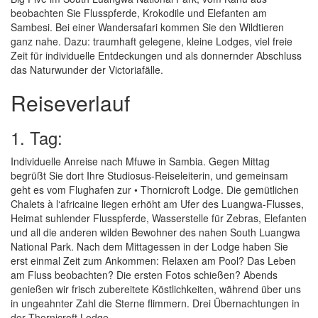
beobachten Sie Flusspferde, Krokodile und Elefanten am
Sambesi. Bei einer Wandersafari kommen Sie den Wildtieren
ganz nahe. Dazu: traumhaft gelegene, kleine Lodges, viel freie
Zeit für individuelle Entdeckungen und als donnernder Abschluss
das Naturwunder der Victoriafälle.
Reiseverlauf
1. Tag:
Individuelle Anreise nach Mfuwe in Sambia. Gegen Mittag
begrüßt Sie dort Ihre Studiosus-Reiseleiterin, und gemeinsam
geht es vom Flughafen zur • Thornicroft Lodge. Die gemütlichen
Chalets à l‘africaine liegen erhöht am Ufer des Luangwa-Flusses,
Heimat suhlender Flusspferde, Wasserstelle für Zebras, Elefanten
und all die anderen wilden Bewohner des nahen South Luangwa
National Park. Nach dem Mittagessen in der Lodge haben Sie
erst einmal Zeit zum Ankommen: Relaxen am Pool? Das Leben
am Fluss beobachten? Die ersten Fotos schießen? Abends
genießen wir frisch zubereitete Köstlichkeiten, während über uns
in ungeahnter Zahl die Sterne flimmern. Drei Übernachtungen in
der Thornicroft Lodge.