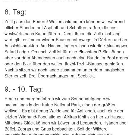
8. Tag:
Zeitig aus den Federn! Weiterschlummern können wir während
etlicher Stunden auf Asphalt- und Schotterstraßen, die uns
westwärts nach Kafue führen. Damit Ihnen die Zeit nicht lang
wird, gibt es immer wieder Pausen unterwegs, in Dörfern und an
Aussichtspunkten. Am Nachmittag erreichen wir die • Musungwa
Safari Lodge. Ob noch Zeit ist für eine Pirschfahrt? Sie können
aber vor dem Abendessen auch noch eine Runde im Pool drehen
oder den Blick über den weiten Itezhi-Tezhi-Stausee genießen.
Nachts sitzen wir noch lange zusammen unter dem magischen
Sternenzelt. Drei Übernachtungen mit Seeblick.
9. - 10. Tag:
Heute und morgen fahren wir zum Sonnenaufgang bzw.
nachmittags in den Kafue National Park, einen der größten
weltweit. Es gibt genug Weideland für Antilopen, auch eine der
letzten Wildhund-Populationen Afrikas fühlt sich hier zu Hause.
Mit etwas Glück können wir Löwen und Leoparden, Hyänen und
Büffel, Zebras und Gnus beobachten. Seit der Wilderei
entschieden entgegengewirkt wird, erholen sich auch die