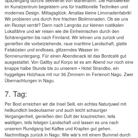
Spaziergang durchs Seeviertel von Mariehamn. Die Handwerker
im Kunstzentrum begeistern uns für traditionelle Techniken und
modernes Design. Mittagsglück: Amalias kleine Limonadenfabrik!
Wir probieren uns durch ihre frischen Biolimonaden. Ob sie uns
ein Rezept verrät? Dann nach Langnäs zur kleinen rustikalen
Lokalfähre und wir reisen wie die Einheimischen durch den
Schärengarten bis nach Finnland. Wir lehnen uns zurück und
genießen die vorbeiziehende, raue maritime Landschaft, glatte
Felsküsten und endloses, glitzerndes Wasser im
Sonnenuntergang. Für einen Abendsnack ist das Bordcafé gut
ausgestattet. Von Galtby auf Korpo ist es am Abend nur noch eine
knappe halbe Stunde bis zu unserem • Hotel Strandbo, ein
hyggeliges Holzhaus mit nur 36 Zimmern im Ferienort Nagu. Zwei
Übernachtungen in Nagu.
7. Tag:
Per Boot erreichen wir die Insel Seili, ein echtes Naturjuwel mit
heilkundlich bedeutsamer und auch leicht schauriger
Vergangenheit, genießen den Duft der krautreichen, teils
waldigen, teils felsigen Landschaft und lassen es uns nach
unserem Rundgang bei Kaffee und Krapfen gut gehen.
Nachmittags zurück in Nagu: Wie wär‘s mit einem Bummel durch