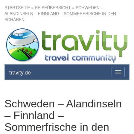
STARTSEITE
»
REISEÜBERSICHT
» SCHWEDEN –
ALANDINSELN – FINNLAND – SOMMERFRISCHE IN DEN
SCHÄREN
Schweden – Alandinseln –
Finnland – Sommerfrische in
den Schären
travity.de
toggle
navigati
Schweden – Alandinseln
– Finnland –
Sommerfrische in den