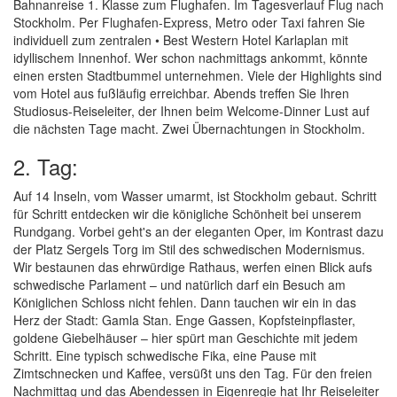
Bahnanreise 1. Klasse zum Flughafen. Im Tagesverlauf Flug nach
Stockholm. Per Flughafen-Express, Metro oder Taxi fahren Sie
individuell zum zentralen • Best Western Hotel Karlaplan mit
idyllischem Innenhof. Wer schon nachmittags ankommt, könnte
einen ersten Stadtbummel unternehmen. Viele der Highlights sind
vom Hotel aus fußläufig erreichbar. Abends treffen Sie Ihren
Studiosus-Reiseleiter, der Ihnen beim Welcome-Dinner Lust auf
die nächsten Tage macht. Zwei Übernachtungen in Stockholm.
2. Tag:
Auf 14 Inseln, vom Wasser umarmt, ist Stockholm gebaut. Schritt
für Schritt entdecken wir die königliche Schönheit bei unserem
Rundgang. Vorbei geht's an der eleganten Oper, im Kontrast dazu
der Platz Sergels Torg im Stil des schwedischen Modernismus.
Wir bestaunen das ehrwürdige Rathaus, werfen einen Blick aufs
schwedische Parlament – und natürlich darf ein Besuch am
Königlichen Schloss nicht fehlen. Dann tauchen wir ein in das
Herz der Stadt: Gamla Stan. Enge Gassen, Kopfsteinpflaster,
goldene Giebelhäuser – hier spürt man Geschichte mit jedem
Schritt. Eine typisch schwedische Fika, eine Pause mit
Zimtschnecken und Kaffee, versüßt uns den Tag. Für den freien
Nachmittag und das Abendessen in Eigenregie hat Ihr Reiseleiter