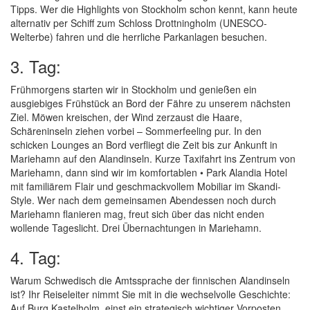
Tipps. Wer die Highlights von Stockholm schon kennt, kann heute
alternativ per Schiff zum Schloss Drottningholm (UNESCO-
Welterbe) fahren und die herrliche Parkanlagen besuchen.
3. Tag:
Frühmorgens starten wir in Stockholm und genießen ein
ausgiebiges Frühstück an Bord der Fähre zu unserem nächsten
Ziel. Möwen kreischen, der Wind zerzaust die Haare,
Schäreninseln ziehen vorbei – Sommerfeeling pur. In den
schicken Lounges an Bord verfliegt die Zeit bis zur Ankunft in
Mariehamn auf den Alandinseln. Kurze Taxifahrt ins Zentrum von
Mariehamn, dann sind wir im komfortablen • Park Alandia Hotel
mit familiärem Flair und geschmackvollem Mobiliar im Skandi-
Style. Wer nach dem gemeinsamen Abendessen noch durch
Mariehamn flanieren mag, freut sich über das nicht enden
wollende Tageslicht. Drei Übernachtungen in Mariehamn.
4. Tag:
Warum Schwedisch die Amtssprache der finnischen Alandinseln
ist? Ihr Reiseleiter nimmt Sie mit in die wechselvolle Geschichte:
Auf Burg Kastelholm, einst ein strategisch wichtiger Vorposten