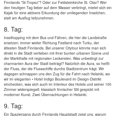
Finnlands "St-Tropez"? Oder zur Feldsteinkirche St. Olav? Wer
den heutigen Tag lieber auf dem Wasser verbringt, mietet sich ein
Kajak für eine aktivere Erkundung der umliegenden Inselchen,
statt am Ausflug teilzunehmen.
8. Tag:
Inselhopping mit dem Bus und Fähren, die hier die Landstraße
ersetzen: immer weiter Richtung Festland nach Turku, der
ältesten Stadt Finnlands. Bei unserer Citytour könnte man sich
direkt in die Stadt verlieben mit ihrer bunten urbanen Szene und
der Markthalle mit regionalen Leckereien. Was unbedingt zur
charmanten Aura der Stadt beiträgt? Natürlich die Aura, so heißt
der Fluss, der die Flussschiffe durchs Stadtzentrum trägt. Wir
dagegen schnappen uns den Zug für die Fahrt nach Helsinki, wo
wir im eleganten • Hotel Indigo Boulevard im Design-Distrikt
einchecken, was sich auch im Interieur des Hotels und seiner 100
Zimmer widerspiegelt: klassisch finnischer Stil gespickt mit
moderner Kunst. Zwei Übernachtungen in Helsinki.
9. Tag:
Ein Spaziergang durch Finnlands Hauptstadt zeigt uns, warum