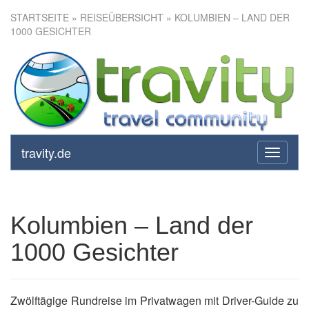
STARTSEITE
»
REISEÜBERSICHT
» KOLUMBIEN – LAND DER
1000 GESICHTER
Kolumbien – Land der 1000
Gesichter
travity.de
toggle
navigati
Kolumbien – Land der
1000 Gesichter
Zwölftägige Rundreise im Privatwagen mit Driver-Guide zu