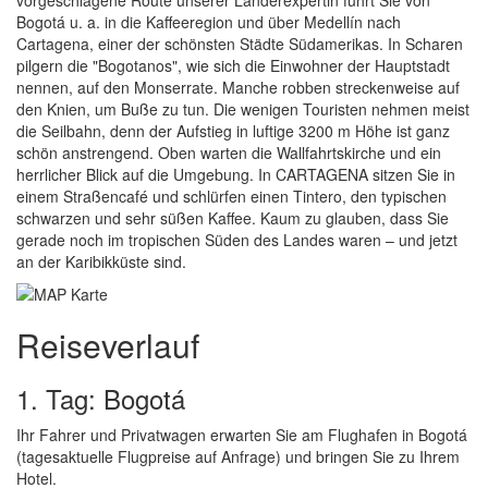
vorgeschlagene Route unserer Länderexpertin führt Sie von
Bogotá u. a. in die Kaffeeregion und über Medellín nach
Cartagena, einer der schönsten Städte Südamerikas. In Scharen
pilgern die "Bogotanos", wie sich die Einwohner der Hauptstadt
nennen, auf den Monserrate. Manche robben streckenweise auf
den Knien, um Buße zu tun. Die wenigen Touristen nehmen meist
die Seilbahn, denn der Aufstieg in luftige 3200 m Höhe ist ganz
schön anstrengend. Oben warten die Wallfahrtskirche und ein
herrlicher Blick auf die Umgebung. In CARTAGENA sitzen Sie in
einem Straßencafé und schlürfen einen Tintero, den typischen
schwarzen und sehr süßen Kaffee. Kaum zu glauben, dass Sie
gerade noch im tropischen Süden des Landes waren – und jetzt
an der Karibikküste sind.
Reiseverlauf
1. Tag: Bogotá
Ihr Fahrer und Privatwagen erwarten Sie am Flughafen in Bogotá
(tagesaktuelle Flugpreise auf Anfrage) und bringen Sie zu Ihrem
Hotel.