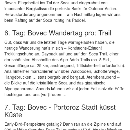
Bovec. Eingebettet ins Tal der Soca und eingerahmt von
imposanter Bergkulisse die perfekte Basis für Outdoor-Action.
Herausforderung angenommen – am Nachmittag legen wir uns
beim Rafting auf der Soca richtig ins Paddel.
6. Tag: Bovec Wandertag pro: Trail
Gut, dass wir uns die letzten Tage warmgelaufen haben, die
heutige Wanderung hat’s in sich – Konditions-Edition!
Trekkingschuhe an, Daypack auf und auf den Soca Trail, einen
der schönsten Abschnitte des Alpe-Adria-Trails (ca. 8 Std.,
Gesamtlänge ca. 25 km, anstrengend, Trittsicherheit erforderlich).
Ana hinterher marschieren wir über Waldboden, Schotterwege,
Hängebrücken … stets bergab und bergauf. Atemberaubend –
die Blicke auf die kristallklare Soca und das gigantische
Alpenpanorama. Abends können wir auf jeden Fall stolz die Füße
hochlegen und uns (vor)freuen …!
7. Tag: Bovec - Portoroz Stadt küsst
Küste
Early-Bird-Perspektive gefällig? Dann ran an die Zipline und auf
200 m Höhe über das Soca-Tal rauschen (59 €, bis vier Wochen