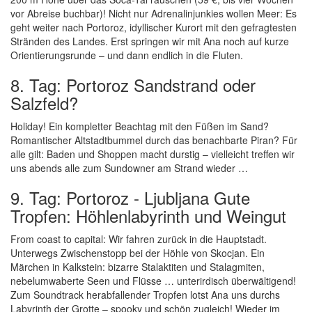
vor Abreise buchbar)! Nicht nur Adrenalinjunkies wollen Meer: Es
geht weiter nach Portoroz, idyllischer Kurort mit den gefragtesten
Stränden des Landes. Erst springen wir mit Ana noch auf kurze
Orientierungsrunde – und dann endlich in die Fluten.
8. Tag: Portoroz Sandstrand oder
Salzfeld?
Holiday! Ein kompletter Beachtag mit den Füßen im Sand?
Romantischer Altstadtbummel durch das benachbarte Piran? Für
alle gilt: Baden und Shoppen macht durstig – vielleicht treffen wir
uns abends alle zum Sundowner am Strand wieder …
9. Tag: Portoroz - Ljubljana Gute
Tropfen: Höhlenlabyrinth und Weingut
From coast to capital: Wir fahren zurück in die Hauptstadt.
Unterwegs Zwischenstopp bei der Höhle von Skocjan. Ein
Märchen in Kalkstein: bizarre Stalaktiten und Stalagmiten,
nebelumwaberte Seen und Flüsse … unterirdisch überwältigend!
Zum Soundtrack herabfallender Tropfen lotst Ana uns durchs
Labyrinth der Grotte – spooky und schön zugleich! Wieder im