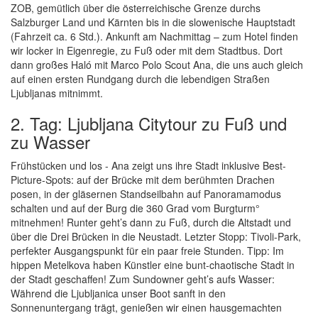
ZOB, gemütlich über die österreichische Grenze durchs
Salzburger Land und Kärnten bis in die slowenische Hauptstadt
(Fahrzeit ca. 6 Std.). Ankunft am Nachmittag – zum Hotel finden
wir locker in Eigenregie, zu Fuß oder mit dem Stadtbus. Dort
dann großes Haló mit Marco Polo Scout Ana, die uns auch gleich
auf einen ersten Rundgang durch die lebendigen Straßen
Ljubljanas mitnimmt.
2. Tag: Ljubljana Citytour zu Fuß und
zu Wasser
Frühstücken und los - Ana zeigt uns ihre Stadt inklusive Best-
Picture-Spots: auf der Brücke mit dem berühmten Drachen
posen, in der gläsernen Standseilbahn auf Panoramamodus
schalten und auf der Burg die 360 Grad vom Burgturm°
mitnehmen! Runter geht’s dann zu Fuß, durch die Altstadt und
über die Drei Brücken in die Neustadt. Letzter Stopp: Tivoli-Park,
perfekter Ausgangspunkt für ein paar freie Stunden. Tipp: Im
hippen Metelkova haben Künstler eine bunt-chaotische Stadt in
der Stadt geschaffen! Zum Sundowner geht’s aufs Wasser:
Während die Ljubljanica unser Boot sanft in den
Sonnenuntergang trägt, genießen wir einen hausgemachten