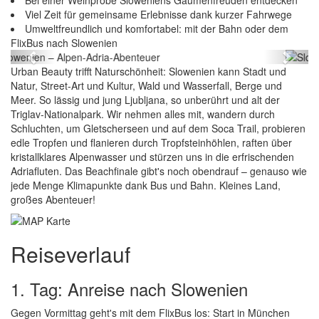
Bei einer Weinprobe Sloweniens Gaumenfreuden entdecken
Viel Zeit für gemeinsame Erlebnisse dank kurzer Fahrwege
Umweltfreundlich und komfortabel: mit der Bahn oder dem
Slowenien – Alpen-Adria-Abenteuer
FlixBus nach Slowenien
Previous
Next
Urban Beauty trifft Naturschönheit: Slowenien kann Stadt und
Natur, Street-Art und Kultur, Wald und Wasserfall, Berge und
Meer. So lässig und jung Ljubljana, so unberührt und alt der
Triglav-Nationalpark. Wir nehmen alles mit, wandern durch
Schluchten, um Gletscherseen und auf dem Soca Trail, probieren
edle Tropfen und flanieren durch Tropfsteinhöhlen, raften über
kristallklares Alpenwasser und stürzen uns in die erfrischenden
Adriafluten. Das Beachfinale gibt's noch obendrauf – genauso wie
jede Menge Klimapunkte dank Bus und Bahn. Kleines Land,
großes Abenteuer!
Reiseverlauf
1. Tag: Anreise nach Slowenien
Gegen Vormittag geht's mit dem FlixBus los: Start in München