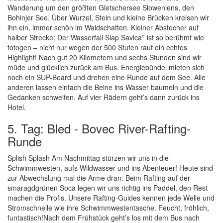
Wanderung um den größten Gletschersee Sloweniens, den
Bohinjer See. Über Wurzel, Stein und kleine Brücken kreisen wir
ihn ein, immer schön im Waldschatten. Kleiner Abstecher auf
halber Strecke: Der Wasserfall Slap Savica° ist so berühmt wie
fotogen – nicht nur wegen der 500 Stufen rauf ein echtes
Highlight! Nach gut 20 Kilometern und sechs Stunden sind wir
müde und glücklich zurück am Bus. Energiebündel mieten sich
noch ein SUP-Board und drehen eine Runde auf dem See. Alle
anderen lassen einfach die Beine ins Wasser baumeln und die
Gedanken schweifen. Auf vier Rädern geht’s dann zurück ins
Hotel.
5. Tag: Bled - Bovec River-Rafting-
Runde
Splish Splash Am Nachmittag stürzen wir uns in die
Schwimmwesten, aufs Wildwasser und ins Abenteuer! Heute sind
zur Abwechslung mal die Arme dran: Beim Rafting auf der
smaragdgrünen Soca legen wir uns richtig ins Paddel, den Rest
machen die Profis. Unsere Rafting-Guides kennen jede Welle und
Stromschnelle wie ihre Schwimmwestentasche. Feucht, fröhlich,
funtastisch!Nach dem Frühstück geht’s los mit dem Bus nach