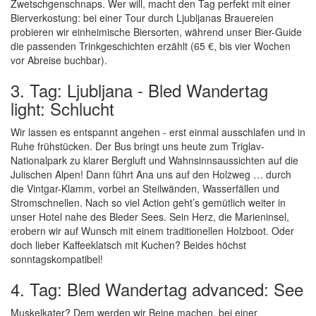
Zwetschgenschnaps. Wer will, macht den Tag perfekt mit einer
Bierverkostung: bei einer Tour durch Ljubljanas Brauereien
probieren wir einheimische Biersorten, während unser Bier-Guide
die passenden Trinkgeschichten erzählt (65 €, bis vier Wochen
vor Abreise buchbar).
3. Tag: Ljubljana - Bled Wandertag
light: Schlucht
Wir lassen es entspannt angehen - erst einmal ausschlafen und in
Ruhe frühstücken. Der Bus bringt uns heute zum Triglav-
Nationalpark zu klarer Bergluft und Wahnsinnsaussichten auf die
Julischen Alpen! Dann führt Ana uns auf den Holzweg … durch
die Vintgar-Klamm, vorbei an Steilwänden, Wasserfällen und
Stromschnellen. Nach so viel Action geht’s gemütlich weiter in
unser Hotel nahe des Bleder Sees. Sein Herz, die Marieninsel,
erobern wir auf Wunsch mit einem traditionellen Holzboot. Oder
doch lieber Kaffeeklatsch mit Kuchen? Beides höchst
sonntagskompatibel!
4. Tag: Bled Wandertag advanced: See
Muskelkater? Dem werden wir Beine machen, bei einer