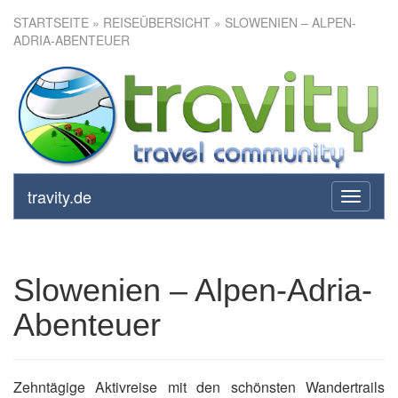
STARTSEITE
»
REISEÜBERSICHT
» SLOWENIEN – ALPEN-
ADRIA-ABENTEUER
Slowenien – Alpen-Adria-
Abenteuer
travity.de
toggle
navigati
Slowenien – Alpen-Adria-
Abenteuer
Zehntägige Aktivreise mit den schönsten Wandertrails