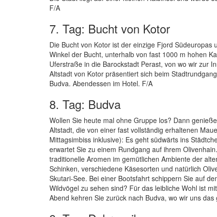
F/A
7. Tag: Bucht von Kotor
Die Bucht von Kotor ist der einzige Fjord Südeuropas un
Winkel der Bucht, unterhalb von fast 1000 m hohen K
Uferstraße in die Barockstadt Perast, von wo wir zur 
Altstadt von Kotor präsentiert sich beim Stadtrundgan
Budva. Abendessen im Hotel. F/A
8. Tag: Budva
Wollen Sie heute mal ohne Gruppe los? Dann genießen 
Altstadt, die von einer fast vollständig erhaltenen Ma
Mittagsimbiss inklusive): Es geht südwärts ins Städtch
erwartet Sie zu einem Rundgang auf ihrem Olivenhain.
traditionelle Aromen im gemütlichen Ambiente der alt
Schinken, verschiedene Käsesorten und natürlich Oliv
Skutari-See. Bei einer Bootsfahrt schippern Sie auf 
Wildvögel zu sehen sind? Für das leibliche Wohl ist mi
Abend kehren Sie zurück nach Budva, wo wir uns das