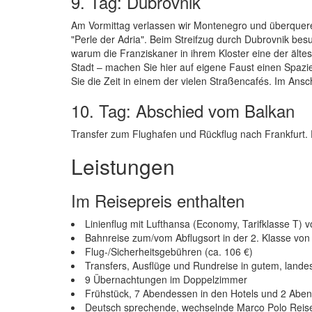
9. Tag: Dubrovnik
Am Vormittag verlassen wir Montenegro und überqueren
"Perle der Adria". Beim Streifzug durch Dubrovnik be
warum die Franziskaner in ihrem Kloster eine der äl
Stadt – machen Sie hier auf eigene Faust einen Spazi
Sie die Zeit in einem der vielen Straßencafés. Im Ans
10. Tag: Abschied vom Balkan
Transfer zum Flughafen und Rückflug nach Frankfurt.
Leistungen
Im Reisepreis enthalten
Linienflug mit Lufthansa (Economy, Tarifklasse T) 
Bahnreise zum/vom Abflugsort in der 2. Klasse vo
Flug-/Sicherheitsgebühren (ca. 106 €)
Transfers, Ausflüge und Rundreise in gutem, land
9 Übernachtungen im Doppelzimmer
Frühstück, 7 Abendessen in den Hotels und 2 Aben
Deutsch sprechende, wechselnde Marco Polo Reisel