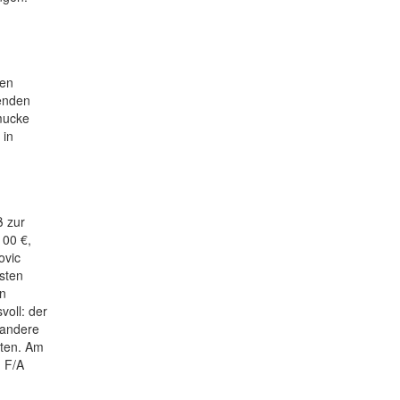
ten
kenden
hmucke
 in
ß zur
100 €,
ovic
sten
en
voll: der
 andere
äten. Am
 F/A