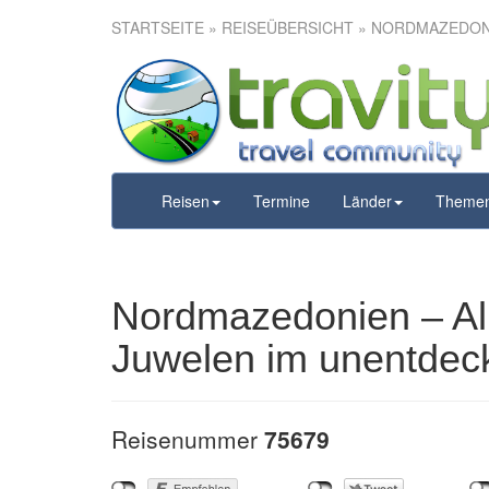
STARTSEITE
»
REISEÜBERSICHT
» NORDMAZEDONI
Nordmazed
Montene
unent
Reisen
Termine
Länder
Theme
Nordmazedonien – Al
Juwelen im unentdec
Reisenummer
75679