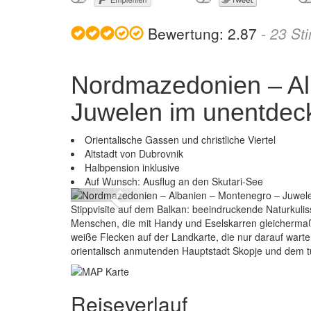
Bewertung:
2.87
-
23
St
Nordmazedonien – Al
Juwelen im unentdec
Orientalische Gassen und christliche Viertel
Altstadt von Dubrovnik
Nordmazedonien – Albani
Halbpension inklusive
Auf Wunsch: Ausflug an den Skutari-See
Previous
Stippvisite auf dem Balkan: beeindruckende Naturkuli
Menschen, die mit Handy und Eselskarren gleichermaß
weiße Flecken auf der Landkarte, die nur darauf wart
orientalisch anmutenden Hauptstadt Skopje und dem 
Reiseverlauf