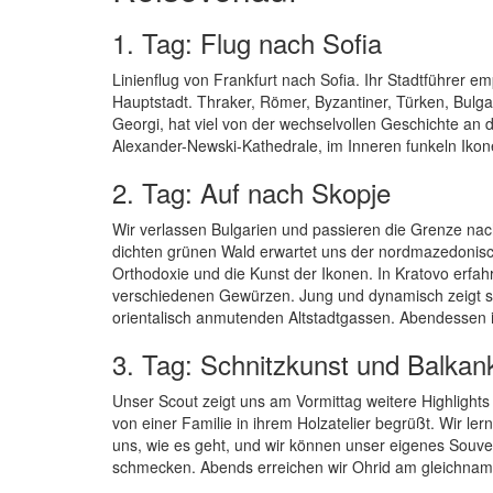
1. Tag: Flug nach Sofia
Linienflug von Frankfurt nach Sofia. Ihr Stadtführer 
Hauptstadt. Thraker, Römer, Byzantiner, Türken, Bulgar
Georgi, hat viel von der wechselvollen Geschichte an
Alexander-Newski-Kathedrale, im Inneren funkeln Ikon
2. Tag: Auf nach Skopje
Wir verlassen Bulgarien und passieren die Grenze n
dichten grünen Wald erwartet uns der nordmazedonische
Orthodoxie und die Kunst der Ikonen. In Kratovo erf
verschiedenen Gewürzen. Jung und dynamisch zeigt sic
orientalisch anmutenden Altstadtgassen. Abendessen in
3. Tag: Schnitzkunst und Balka
Unser Scout zeigt uns am Vormittag weitere Highlights
von einer Familie in ihrem Holzatelier begrüßt. Wir ler
uns, wie es geht, und wir können unser eigenes Souven
schmecken. Abends erreichen wir Ohrid am gleichnam