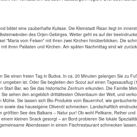
d bildet eine zauberhafte Kulisse. Die Kleinstadt Risan liegt im inners
alksteinwänden des Orjen-Gebirges. Weiter geht es auf der beeindruc
Insel "Maria vom Felsen" mit ihren zwei Kirchen hinüberblicken. Die sc
g mit ihren Palästen und Kirchen. Am späten Nachmittag sind wir zurück
Sie einen freien Tag in Budva. In ca. 20 Minuten gelangen Sie zu Fu
uer umgeben ist. Oder Sie begleiten den Scout auf einen Tagesausflug (
en Stari Bar, wo Sie das historische Zentrum erkunden. Die Familie Met
 Sie sehen den angeblich drittältesten Olivenbaum der Welt, und verko
en Mühle. Sie lassen sich Bio-Produkte vom Bauernhof, wie geräuchert
en sowie das hauseigene Olivenöl schmecken. Landschaftlich eindrucks
dem größten See des Balkans – Natur pur! Ob wohl Pelikane, Reiher und
t einem kleinen Snack gesorgt – an Bord probieren Sie lokale Spezialit
 gemeinsame Abendessen in einem Fischrestaurant schmecken lassen.