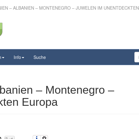
EN – ALBANIEN – MONTENEGRO – JUWELEN IM UNENTDECKTE
onien – Albanien –
gro – Juwelen im
deckten Europa
n
Info
Suche
banien – Montenegro –
kten Europa