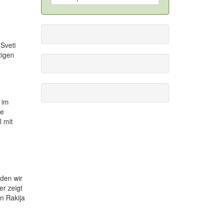
Sveti
tigen
 im
ie
 mit
rden wir
er zeigt
n Rakija