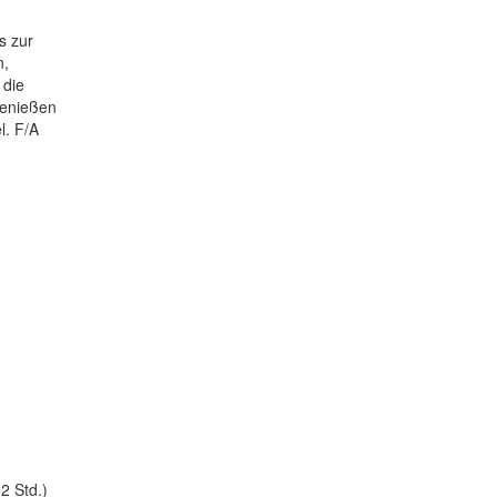
s zur
n,
 die
genießen
l. F/A
2 Std.)