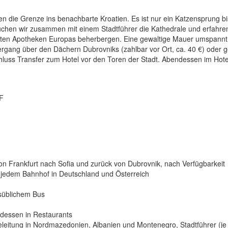
 die Grenze ins benachbarte Kroatien. Es ist nur ein Katzensprung bi
suchen wir zusammen mit einem Stadtführer die Kathedrale und erfahre
testen Apotheken Europas beherbergen. Eine gewaltige Mauer umspannt
ergang über den Dächern Dubrovniks (zahlbar vor Ort, ca. 40 €) oder 
chluss Transfer zum Hotel vor den Toren der Stadt. Abendessen im Hote
 F
von Frankfurt nach Sofia und zurück von Dubrovnik, nach Verfügbarkeit
n jedem Bahnhof in Deutschland und Österreich
esüblichem Bus
dessen in Restaurants
eitung in Nordmazedonien, Albanien und Montenegro, Stadtführer (je 