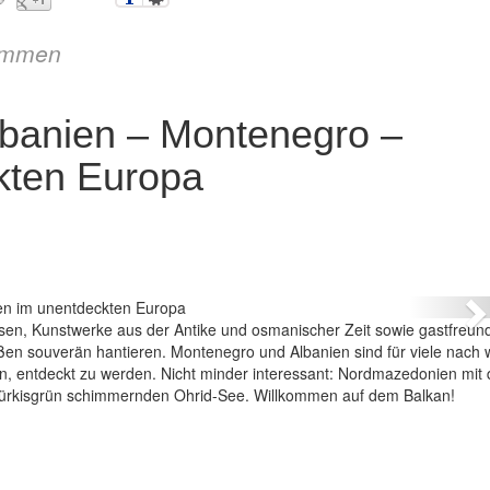
immen
banien – Montenegro –
kten Europa
en – Montenegro – Juwelen im unentdeckten Europa
N
ssen, Kunstwerke aus der Antike und osmanischer Zeit sowie gastfreund
en souverän hantieren. Montenegro und Albanien sind für viele nach w
en, entdeckt zu werden. Nicht minder interessant: Nordmazedonien mit 
türkisgrün schimmernden Ohrid-See. Willkommen auf dem Balkan!