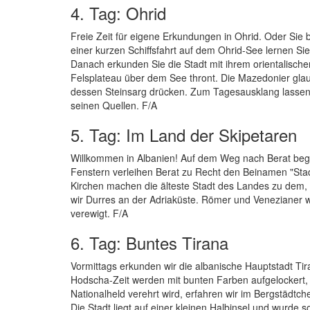
4. Tag: Ohrid
Freie Zeit für eigene Erkundungen in Ohrid. Oder Sie 
einer kurzen Schiffsfahrt auf dem Ohrid-See lernen S
Danach erkunden Sie die Stadt mit ihrem orientalisch
Felsplateau über dem See thront. Die Mazedonier gla
dessen Steinsarg drücken. Zum Tagesausklang lassen 
seinen Quellen. F/A
5. Tag: Im Land der Skipetaren
Willkommen in Albanien! Auf dem Weg nach Berat begr
Fenstern verleihen Berat zu Recht den Beinamen "Sta
Kirchen machen die älteste Stadt des Landes zu dem
wir Durres an der Adriaküste. Römer und Venezianer
verewigt. F/A
6. Tag: Buntes Tirana
Vormittags erkunden wir die albanische Hauptstadt Ti
Hodscha-Zeit werden mit bunten Farben aufgelockert,
Nationalheld verehrt wird, erfahren wir im Bergstädt
Die Stadt liegt auf einer kleinen Halbinsel und wurde