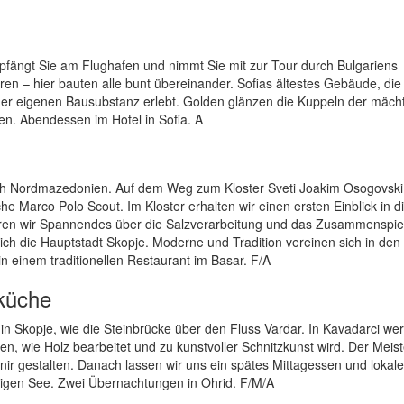
empfängt Sie am Flughafen und nimmt Sie mit zur Tour durch Bulgariens
en – hier bauten alle bunt übereinander. Sofias ältestes Gebäude, die 
 der eigenen Bausubstanz erlebt. Golden glänzen die Kuppeln der mäch
en. Abendessen im Hotel in Sofia. A
ach Nordmazedonien. Auf dem Weg zum Kloster Sveti Joakim Osogovski
 Marco Polo Scout. Im Kloster erhalten wir einen ersten Einblick in d
ahren wir Spannendes über die Salzverarbeitung und das Zusammenspiel
h die Hauptstadt Skopje. Moderne und Tradition vereinen sich in den
 einem traditionellen Restaurant im Basar. F/A
nküche
 in Skopje, wie die Steinbrücke über den Fluss Vardar. In Kavadarci we
nen, wie Holz bearbeitet und zu kunstvoller Schnitzkunst wird. Der Meist
ir gestalten. Danach lassen wir uns ein spätes Mittagessen und lokale
igen See. Zwei Übernachtungen in Ohrid. F/M/A