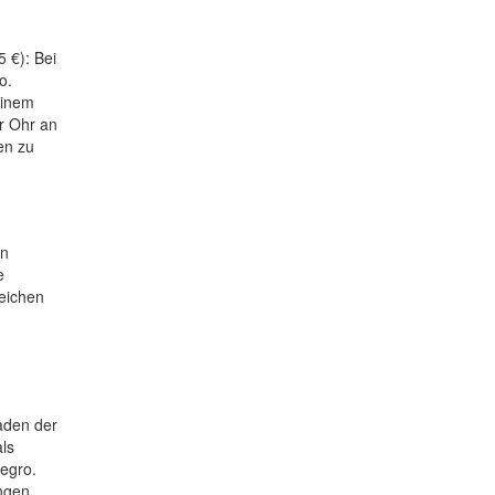
 €): Bei
o.
einem
r Ohr an
en zu
en
e
eichen
aden der
ls
negro.
ngen.