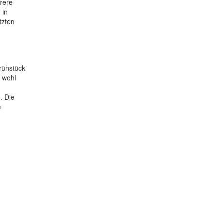
rere
 in
tzten
rühstück
r wohl
. Die
e