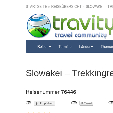
STARTSEITE
»
REISEÜBERSICHT
» SLOWAKEI – TR
Slowakei – T
Reisen
Termine
Länder
Theme
Slowakei – Trekkingre
Reisenummer
76446