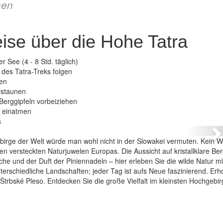
en
ise über die Hohe Tatra
 See (4 - 8 Std. täglich)
 des Tatra-Treks folgen
ren
estaunen
Berggipfeln vorbeiziehen
– Trekkingreise über die Hohe Tatra
n einatmen
s
N
birge der Welt würde man wohl nicht in der Slowakei vermuten. Kein 
den versteckten Naturjuwelen Europas. Die Aussicht auf kristallklare Be
e und der Duft der Piniennadeln – hier erleben Sie die wilde Natur mit
terschiedliche Landschaften; jeder Tag ist aufs Neue faszinierend. Erh
 Štrbské Pleso. Entdecken Sie die große Vielfalt im kleinsten Hochgebir