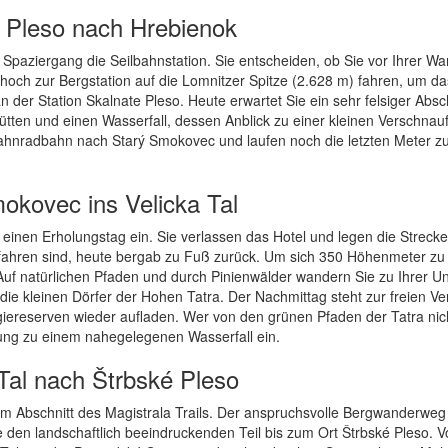
 Pleso nach Hrebienok
paziergang die Seilbahnstation. Sie entscheiden, ob Sie vor Ihrer W
hoch zur Bergstation auf die Lomnitzer Spitze (2.628 m) fahren, um da
er Station Skalnate Pleso. Heute erwartet Sie ein sehr felsiger Absch
tten und einen Wasserfall, dessen Anblick zu einer kleinen Verschnau
ahnradbahn nach Starý Smokovec und laufen noch die letzten Meter z
okovec ins Velicka Tal
einen Erholungstag ein. Sie verlassen das Hotel und legen die Streck
efahren sind, heute bergab zu Fuß zurück. Um sich 350 Höhenmeter zu
f natürlichen Pfaden und durch Pinienwälder wandern Sie zu Ihrer Un
die kleinen Dörfer der Hohen Tatra. Der Nachmittag steht zur freien V
giereserven wieder aufladen. Wer von den grünen Pfaden der Tatra nic
ng zu einem nahegelegenen Wasserfall ein.
Tal nach Štrbské Pleso
em Abschnitt des Magistrala Trails. Der anspruchsvolle Bergwanderweg 
 den landschaftlich beeindruckenden Teil bis zum Ort Štrbské Pleso. 