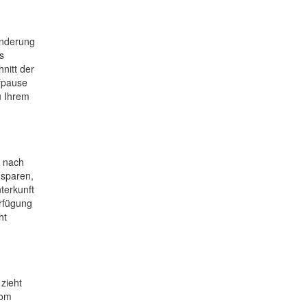
anderung
s
nitt der
fpause
u Ihrem
e nach
 sparen,
terkunft
erfügung
ht
zieht
Vom