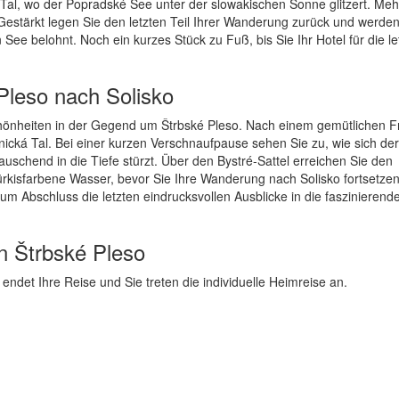
 Tal, wo der Popradské See unter der slowakischen Sonne glitzert. Meh
 Gestärkt legen Sie den letzten Teil Ihrer Wanderung zurück und werden
See belohnt. Noch ein kurzes Stück zu Fuß, bis Sie Ihr Hotel für die le
Pleso nach Solisko
hönheiten in der Gegend um Štrbské Pleso. Nach einem gemütlichen F
ická Tal. Bei einer kurzen Verschnaufpause sehen Sie zu, wie sich de
schend in die Tiefe stürzt. Über den Bystré-Sattel erreichen Sie den
kisfarbene Wasser, bevor Sie Ihre Wanderung nach Solisko fortsetzen
um Abschluss die letzten eindrucksvollen Ausblicke in die faszinierend
on Štrbské Pleso
endet Ihre Reise und Sie treten die individuelle Heimreise an.