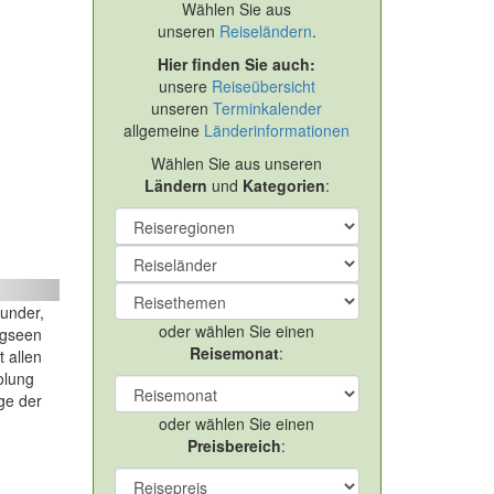
Wählen Sie aus
unseren
Reiseländern
.
Hier finden Sie auch:
unsere
Reiseübersicht
unseren
Terminkalender
allgemeine
Länderinformationen
Wählen Sie aus unseren
Ländern
und
Kategorien
:
ext
Wunder,
oder wählen Sie einen
rgseen
Reisemonat
:
 allen
olung
ge der
oder wählen Sie einen
Preisbereich
: