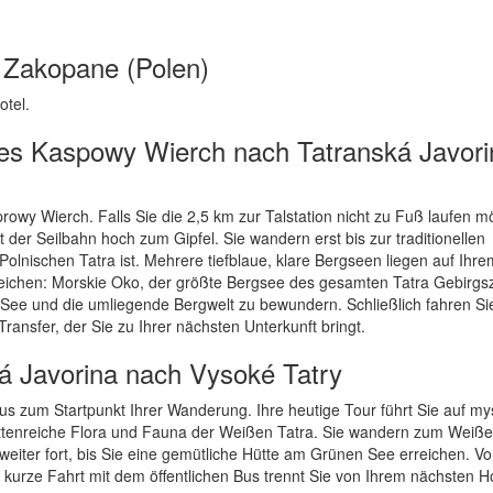
h Zakopane (Polen)
otel.
es Kaspowy Wierch nach Tatranská Javori
rowy Wierch. Falls Sie die 2,5 km zur Talstation nicht zu Fuß laufen m
er Seilbahn hoch zum Gipfel. Sie wandern erst bis zur traditionellen
olnischen Tatra ist. Mehrere tiefblaue, klare Bergseen liegen auf Ihr
eichen: Morskie Oko, der größte Bergsee des gesamten Tatra Gebirgs
See und die umliegende Bergwelt zu bewundern. Schließlich fahren Sie
ransfer, der Sie zu Ihrer nächsten Unterkunft bringt.
á Javorina nach Vysoké Tatry
us zum Startpunkt Ihrer Wanderung. Ihre heutige Tour führt Sie auf my
ttenreiche Flora und Fauna der Weißen Tatra. Sie wandern zum Weiße
weiter fort, bis Sie eine gemütliche Hütte am Grünen See erreichen. Vo
 kurze Fahrt mit dem öffentlichen Bus trennt Sie von Ihrem nächsten Ho