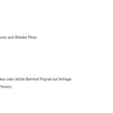
ovec and Štrbské Pleso
akau oder ab/bis Bahnhof Poprad auf Anfrage
 Person)