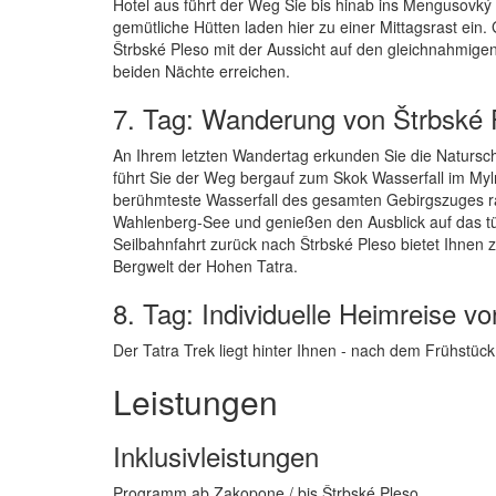
Hotel aus führt der Weg Sie bis hinab ins Mengusovký
gemütliche Hütten laden hier zu einer Mittagsrast ein.
Štrbské Pleso mit der Aussicht auf den gleichnahmigen 
beiden Nächte erreichen.
7. Tag: Wanderung von Štrbské 
An Ihrem letzten Wandertag erkunden Sie die Natursc
führt Sie der Weg bergauf zum Skok Wasserfall im Myln
berühmteste Wasserfall des gesamten Gebirgszuges rau
Wahlenberg-See und genießen den Ausblick auf das tür
Seilbahnfahrt zurück nach Štrbské Pleso bietet Ihnen z
Bergwelt der Hohen Tatra.
8. Tag: Individuelle Heimreise v
Der Tatra Trek liegt hinter Ihnen - nach dem Frühstück 
Leistungen
Inklusivleistungen
Programm ab Zakopone / bis Štrbské Pleso