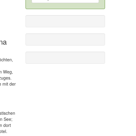
na
öchten,
em Weg,
zuges.
 mit der
stischen
n See;
n dort
tel.