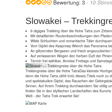
Bewertung:
3
-
10
Stimm
Slowakei – Trekkingre
6-tägiges Trekking über die Hohe Tatra zum Zirbener
Mit detaillierten Routenbeschreibungen den Pfaden
Wilde Schluchten und romantische Täler durchque
Vom Gipfel des Kasprowy Wierch das Panorama b
An glitzernden Bergseen und frisch angezuckerten 
Slowakei 
Auf verlassenen Wegen den herben Duft der Pinie
Termin frei wählbar, Anreise Freitags und Samstag
Previous
Trekkingreise über die Hohe TatraDas kleinste Hochge
denn die Hohe Tatra zählt trotz dieses Titels noch zu 
und spektakuläre Gipfel, das Rauschen der Gebirgsbäch
Sinnen. Auf Ihrem Trekking durchwandern Sie völlig un
finden Sie in den idyllischen Landschaften des Kurorts
Welt - der Tatra Trek erwartet Sie!