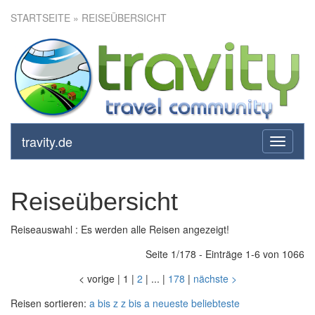
STARTSEITE
» REISEÜBERSICHT
travity.de
toggle
navigati
Reiseübersicht
Reiseauswahl : Es werden alle Reisen angezeigt!
Seite 1/178 - Einträge 1-6 von 1066
<
vorige
|
1
|
2
|
...
|
178
|
nächste
>
Reisen sortieren:
a bis z
z bis a
neueste
beliebteste