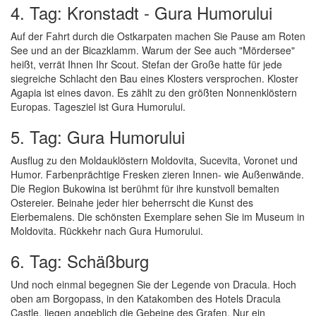
4. Tag: Kronstadt - Gura Humorului
Auf der Fahrt durch die Ostkarpaten machen Sie Pause am Roten
See und an der Bicazklamm. Warum der See auch "Mördersee"
heißt, verrät Ihnen Ihr Scout. Stefan der Große hatte für jede
siegreiche Schlacht den Bau eines Klosters versprochen. Kloster
Agapia ist eines davon. Es zählt zu den größten Nonnenklöstern
Europas. Tagesziel ist Gura Humorului.
5. Tag: Gura Humorului
Ausflug zu den Moldauklöstern Moldovita, Sucevita, Voronet und
Humor. Farbenprächtige Fresken zieren Innen- wie Außenwände.
Die Region Bukowina ist berühmt für ihre kunstvoll bemalten
Ostereier. Beinahe jeder hier beherrscht die Kunst des
Eierbemalens. Die schönsten Exemplare sehen Sie im Museum in
Moldovita. Rückkehr nach Gura Humorului.
6. Tag: Schäßburg
Und noch einmal begegnen Sie der Legende von Dracula. Hoch
oben am Borgopass, in den Katakomben des Hotels Dracula
Castle, liegen angeblich die Gebeine des Grafen. Nur ein