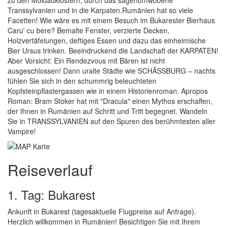
zu den Moldauklöstern, durch das sagenumwobene
Transsylvanien und in die Karpaten.Rumänien hat so viele
Facetten! Wie wäre es mit einem Besuch im Bukarester Bierhaus
Caru' cu bere? Bemalte Fenster, verzierte Decken,
Holzvertäfelungen, deftiges Essen und dazu das einheimische
Bier Ursus trinken. Beeindruckend die Landschaft der KARPATEN!
Aber Vorsicht: Ein Rendezvous mit Bären ist nicht
ausgeschlossen! Dann uralte Städte wie SCHÄSSBURG – nachts
fühlen Sie sich in den schummrig beleuchteten
Kopfsteinpflastergassen wie in einem Historienroman. Apropos
Roman: Bram Stoker hat mit "Dracula" einen Mythos erschaffen,
der Ihnen in Rumänien auf Schritt und Tritt begegnet. Wandeln
Sie in TRANSSYLVANIEN auf den Spuren des berühmtesten aller
Vampire!
Reiseverlauf
1. Tag: Bukarest
Ankunft in Bukarest (tagesaktuelle Flugpreise auf Anfrage).
Herzlich willkommen in Rumänien! Besichtigen Sie mit Ihrem