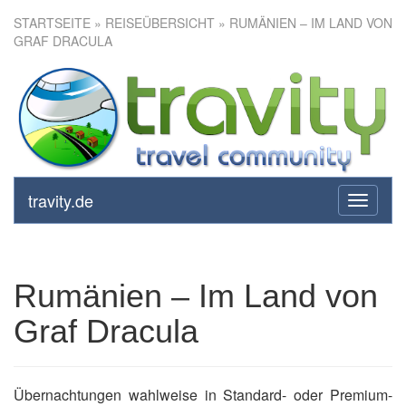
STARTSEITE
»
REISEÜBERSICHT
» RUMÄNIEN – IM LAND VON
GRAF DRACULA
Rumänien – Im Land von Graf
Dracula
travity.de
toggle
navigati
Rumänien – Im Land von
Graf Dracula
Übernachtungen wahlweise in Standard- oder Premium-