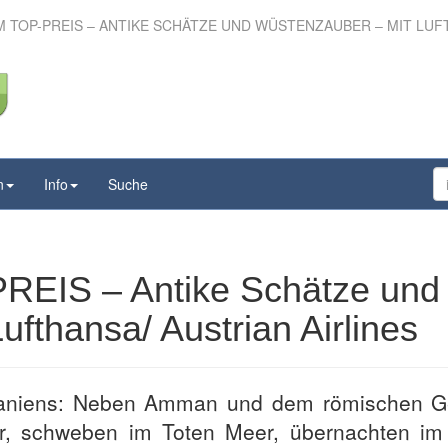
 TOP-PREIS – ANTIKE SCHÄTZE UND WÜSTENZAUBER – MIT LUFT
um TOP-PREIS – Antike
d Wüstenzauber – mit
/ Austrian Airlines
n
Info
Suche
REIS – Antike Schätze und
fthansa/ Austrian Airlines
daniens: Neben Amman und dem römischen G
er, schweben im Toten Meer, übernachten im