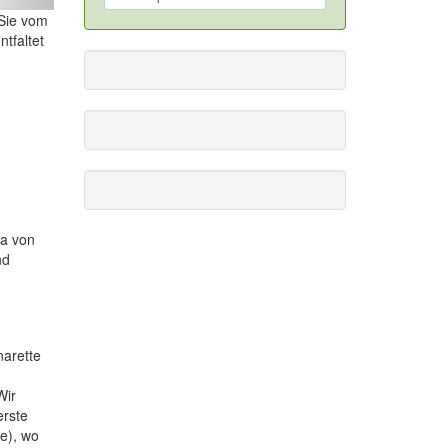
ext
Sie vom
tfaltet
sa von
nd
narette
Wir
erste
e), wo