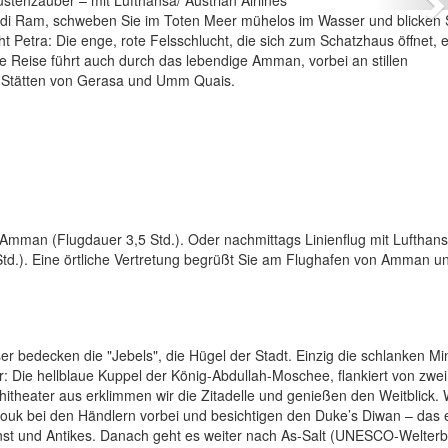
N
di Ram, schweben Sie im Toten Meer mühelos im Wasser und blicken 
 Petra: Die enge, rote Felsschlucht, die sich zum Schatzhaus öffnet, en
e Reise führt auch durch das lebendige Amman, vorbei an stillen
n Stätten von Gerasa und Umm Quais.
 Amman (Flugdauer 3,5 Std.). Oder nachmittags Linienflug mit Lufthan
Std.). Eine örtliche Vertretung begrüßt Sie am Flughafen von Amman u
r bedecken die "Jebels", die Hügel der Stadt. Einzig die schlanken Mi
Die hellblaue Kuppel der König-Abdullah-Moschee, flankiert von zwei
itheater aus erklimmen wir die Zitadelle und genießen den Weitblick. 
uk bei den Händlern vorbei und besichtigen den Duke’s Diwan – das 
nst und Antikes. Danach geht es weiter nach As-Salt (UNESCO-Welterb