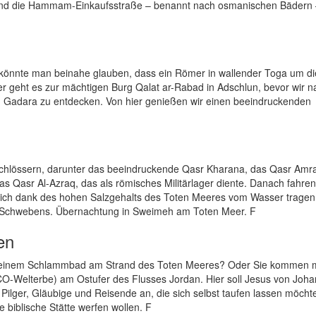
 und die Hammam-Einkaufsstraße – benannt nach osmanischen Bädern
 könnte man beinahe glauben, dass ein Römer in wallender Toga um d
iter geht es zur mächtigen Burg Qalat ar-Rabad in Adschlun, bevor wir n
n Gadara zu entdecken. Von hier genießen wir einen beeindruckenden
chlössern, darunter das beeindruckende Qasr Kharana, das Qasr Amr
Qasr Al-Azraq, das als römisches Militärlager diente. Danach fahren
 sich dank des hohen Salzgehalts des Toten Meeres vom Wasser trage
en Schwebens. Übernachtung in Sweimeh am Toten Meer. F
en
mit einem Schlammbad am Strand des Toten Meeres? Oder Sie kommen 
CO-Welterbe) am Ostufer des Flusses Jordan. Hier soll Jesus von Joh
Pilger, Gläubige und Reisende an, die sich selbst taufen lassen möchte
 biblische Stätte werfen wollen. F