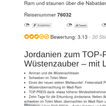
Ram und staunen über die Nabatäers
Reisenummer
76032
Bewertung:
3.13
-
30
St
Jordanien zum TOP-P
Wüstenzauber – mit Lu
Amman und die Wüstenschlösser
Schweben im Toten Meer
Eines der neuen sieben Weltwunder: Felsenstadt P
Wüstenübernachtung im Wadi Ram
TOP-PREIS dank- etwas höherer Mindestteilnehmerz
üstenzauber – mit Lufthansa/...
Zehn Tage für die Erkundung Jordaniens: Neben 
schweben im Toten Meer, übernachten im Wadi Ram un