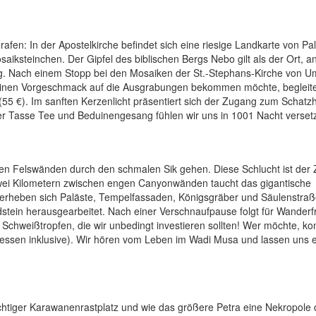
rafen: In der Apostelkirche befindet sich eine riesige Landkarte von Pal
iksteinchen. Der Gipfel des biblischen Bergs Nebo gilt als der Ort, 
lig. Nach einem Stopp bei den Mosaiken der St.-Stephans-Kirche von U
einen Vorgeschmack auf die Ausgrabungen bekommen möchte, begleite
5 €). Im sanften Kerzenlicht präsentiert sich der Zugang zum Schatz
ner Tasse Tee und Beduinengesang fühlen wir uns in 1001 Nacht versetz
hen Felswänden durch den schmalen Sik gehen. Diese Schlucht ist der
ei Kilometern zwischen engen Canyonwänden taucht das gigantische
 erheben sich Paläste, Tempelfassaden, Königsgräber und Säulenstraß
tein herausgearbeitet. Nach einer Verschnaufpause folgt für Wander
. Schweißtropfen, die wir unbedingt investieren sollten! Wer möchte, k
essen inklusive). Wir hören vom Leben im Wadi Musa und lassen uns e
ichtiger Karawanenrastplatz und wie das größere Petra eine Nekropole 