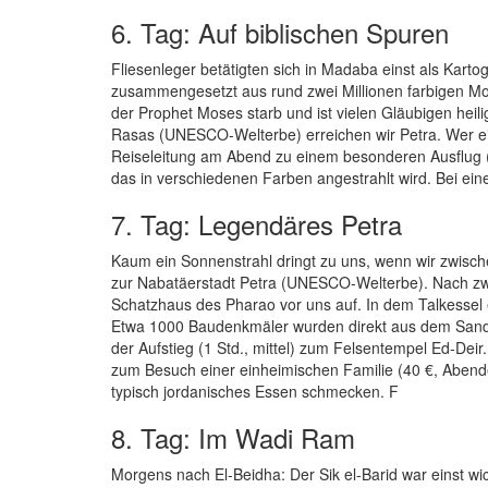
6. Tag: Auf biblischen Spuren
Fliesenleger betätigten sich in Madaba einst als Kartog
zusammengesetzt aus rund zwei Millionen farbigen Mosa
der Prophet Moses starb und ist vielen Gläubigen hei
Rasas (UNESCO-Welterbe) erreichen wir Petra. Wer 
Reiseleitung am Abend zu einem besonderen Ausflug (5
das in verschiedenen Farben angestrahlt wird. Bei ei
7. Tag: Legendäres Petra
Kaum ein Sonnenstrahl dringt zu uns, wenn wir zwisc
zur Nabatäerstadt Petra (UNESCO-Welterbe). Nach zw
Schatzhaus des Pharao vor uns auf. In dem Talkessel
Etwa 1000 Baudenkmäler wurden direkt aus dem Sands
der Aufstieg (1 Std., mittel) zum Felsentempel Ed-Deir
zum Besuch einer einheimischen Familie (40 €, Abend
typisch jordanisches Essen schmecken. F
8. Tag: Im Wadi Ram
Morgens nach El-Beidha: Der Sik el-Barid war einst w