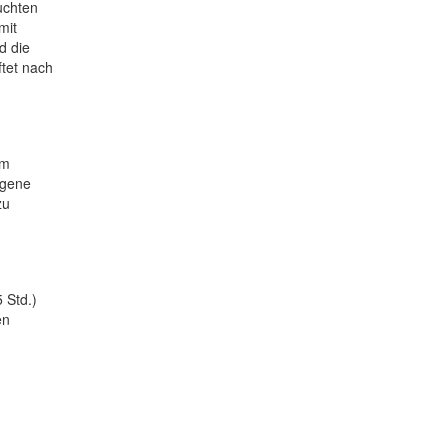
uchten
mit
d die
ftet nach
em
igene
zu
 Std.)
en