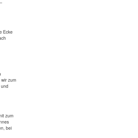
 –
ie Ecke
ach
a
 wir zum
n und
mit zum
annes
n, bei