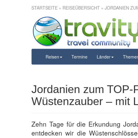
STARTSEITE
»
REISEÜBERSICHT
» JORDANIEN ZUM
Jordanien z
Schätze un
Lufthansa
Reisen
Termine
Länder
Theme
Jordanien zum TOP-P
Wüstenzauber – mit Lu
Zehn Tage für die Erkundung Jor
entdecken wir die Wüstenschlöss