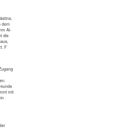
ästina,
an dem
mm Al-
t die
haus,
t. F
 Zugang
en.
freunde
ommt mit
in
der