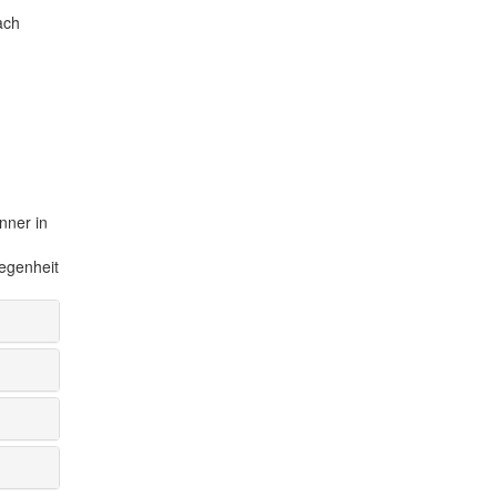
ach
nner in
legenheit