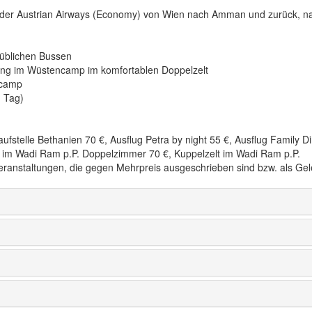
 oder Austrian Airways (Economy) von Wien nach Amman und zurück, n
süblichen Bussen
ng im Wüstencamp im komfortablen Doppelzelt
ncamp
. Tag)
fstelle Bethanien 70 €, Ausflug Petra by night 55 €, Ausflug Family Di
lt im Wadi Ram p.P. Doppelzimmer 70 €, Kuppelzelt im Wadi Ram p.P.
Veranstaltungen, die gegen Mehrpreis ausgeschrieben sind bzw. als Ge