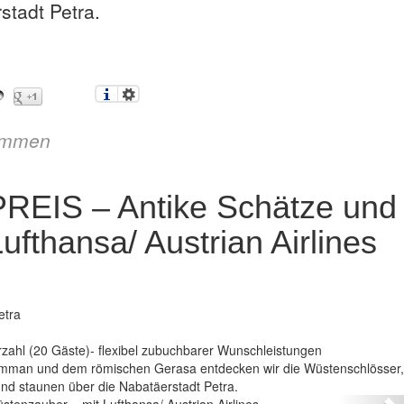
tadt Petra.
immen
REIS – Antike Schätze und
fthansa/ Austrian Airlines
etra
ahl (20 Gäste)- flexibel zubuchbarer Wunschleistungen
Jordanien zum TOP-PREIS – Antike Schätze und Wüstenza
Amman und dem römischen Gerasa entdecken wir die Wüstenschlösser,
d staunen über die Nabatäerstadt Petra.