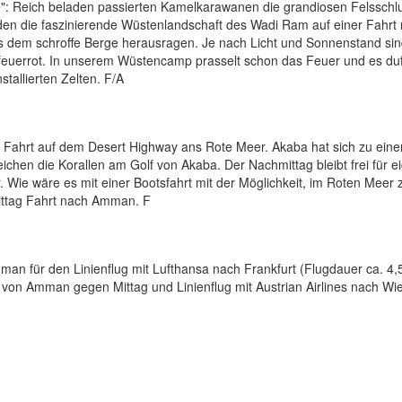
": Reich beladen passierten Kamelkarawanen die grandiosen Felsschl
n die faszinierende Wüstenlandschaft des Wadi Ram auf einer Fahrt 
s dem schroffe Berge herausragen. Je nach Licht und Sonnenstand sin
r feuerrot. In unserem Wüstencamp prasselt schon das Feuer und es du
stallierten Zelten. F/A
ie Fahrt auf dem Desert Highway ans Rote Meer. Akaba hat sich zu ein
reichen die Korallen am Golf von Akaba. Der Nachmittag bleibt frei für e
ie wäre es mit einer Bootsfahrt mit der Möglichkeit, im Roten Meer 
ittag Fahrt nach Amman. F
an für den Linienflug mit Lufthansa nach Frankfurt (Flugdauer ca. 4,5
von Amman gegen Mittag und Linienflug mit Austrian Airlines nach Wi