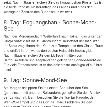
zeigt. Nachmittags erreichen Sie das Foguangshan-Kloster. Es ist
die bedeutendste Klosteranlage des Landes und eines der
wichtigsten Zentren des Buddhismus weltweit.
8. Tag: Foguangshan - Sonne-Mond-
See
Nach der Morgenandacht Weiterfahrt nach Tainan, das unter der
Qing-Dynastie bis ins 19. Jahrhundert Hauptstadt der Insel war.
Ihr Scout zeigt Ihnen den Konfuzius-Tempel und den Chikan-Turm
und erklärt Ihnen, wo es den besten Hsiaochih-Imbiss gibt.
Nachmittags erreichen Sie den idyllisch inmitten von
Bambuswäldern und Teeplantagen gelegenen Sonne-Mond-See.
Für viele Einheimische ist er das beliebteste Ausflugsziel auf ihrer
Insel.
9. Tag: Sonne-Mond-See
Am Morgen schippern Sie mit einem Boot über den See
(gemeinsam mit anderen Reisenden), genießen Sie den Anblick
der Landschaft. Dann besuchen Sie die Tse-En-Pagode, den
Wen-Wu-Tempel und das Dorf Ita Thao. Probieren Sie den
berühmten Tee Nr. 18 auf einer Teeplantage.