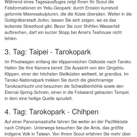
Während eines Tagesausfluges zeigt Ihnen Ihr Scout die
Felsformationen im Yeliu-Geopark: durch Erosion kunstvoll
geformte Meeresskulpturen, die die Küste übersäen. Weiter in die
Goldgräberstadt Jiufen, lassen Sie sich zeigen, wo es das
leckerste Streetfood gibt. Bevor Sie zum Shihfen-Wasserfall
aufbrechen, darf ein kurzer Stopp bei Amei's Teahouse nicht
fehlen.
3. Tag: Taipei - Tarokopark
Im Privatwagen entlang der klippenreichen Ostküste nach Taroko.
Halten Sie Ihre Kamera bereit: Die Aussicht von den Qingshiu-
Klippen, einer der höchsten Steilküsten weltweit, ist grandios. Im
Taroko-Nationalpark trekken Sie durch die gleichnamige
Tarokoschlucht und besuchen die Schwalbenhöhle sowie den
Eternal-Spring-Schrein, einen in die Felswand gebauten Tempel,
in dem eine heilige Quelle sprudelt.
4. Tag: Tarokopark - Chihpen
Auf einer Panoramastraße fahren Sie weiter an der Pazifikküste
nach Chihpen. Unterwegs besuchen Sie die Amis, das größte
indigene Volk in Taiwan. Von Ihrem Scout erfahren Sie mehr über