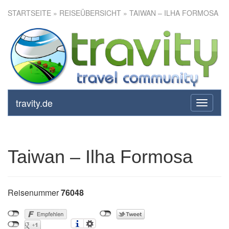
STARTSEITE
»
REISEÜBERSICHT
» TAIWAN – ILHA FORMOSA
Taiwan – Ilha Formosa
travity.de
toggle
navigati
Taiwan – Ilha Formosa
Reisenummer
76048