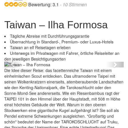
Bewertung:
3.1
-
10
Stimmen
Taiwan – Ilha Formosa
Tägliche Abreise mit Durchführungsgarantie
Übernachtung in Standard-, Premium- oder Luxus-Hotels
Taiwan an elf Reisetagen erleben
Unterwegs im Privatwagen mit Fahrer, örtliche Reiseleiter an
Taiwan – Ilha Formosa
den jeweiligen Besichtigungsorten
Previous
Next
Die Idee dieser Reise: das facettenreiche Taiwan mit einem
einheimischen Scout entdecken. Das ultramoderne Taipei mit
seinen Wolkenkratzern einerseits, atemberaubende Landschaften
wie den Kenting-Nationalpark, die Tarokoschlucht oder den
Sonne-Mond-See andererseits. Wie ein Riesenbambus ragt der
TAIPEI 101 in den Himmel über der Hauptstadt, mit 508 m Höhe
einst höchstes Gebäude der Welt. Warum in den oberen
Stockwerken eine gigantische Kugel aufgehängt ist? Sie soll als
Pendel extreme Schwankungen ausgleichen. "Großartig und
schön" bedeutet der Name der TAROKOSCHLUCHT auf Truku,
der Sprache der Ureinwohner. Eine echte Untertreibung! Das