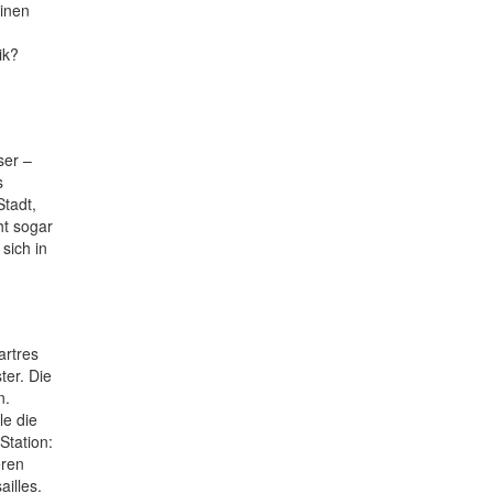
einen
ik?
ser –
s
tadt,
ht sogar
sich in
artres
er. Die
n.
le die
Station:
eren
illes.