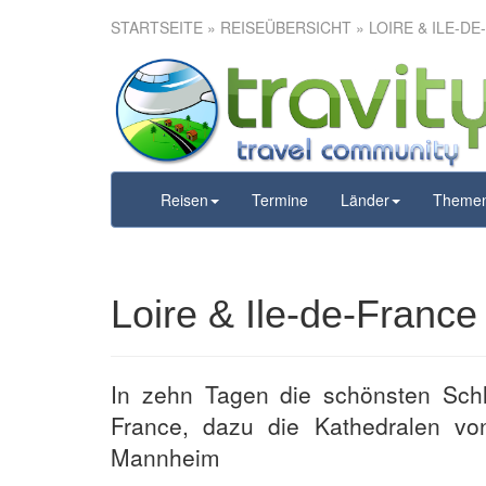
STARTSEITE
»
REISEÜBERSICHT
» LOIRE & ILE-D
Loire & Ile-
Reisen
Termine
Länder
Theme
Loire & Ile-de-France
In zehn Tagen die schönsten Schl
France, dazu die Kathedralen v
Mannheim