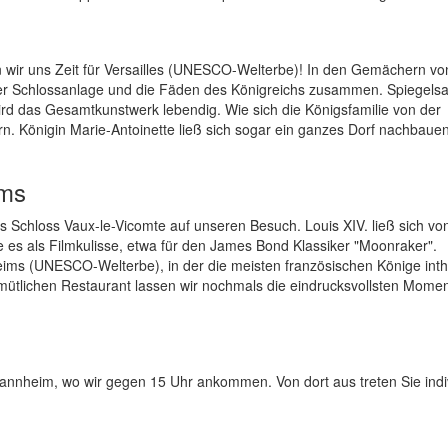
wir uns Zeit für Versailles (UNESCO-Welterbe)! In den Gemächern vo
er Schlossanlage und die Fäden des Königreichs zusammen. Spiegelsa
d das Gesamtkunstwerk lebendig. Wie sich die Königsfamilie von der
ern. Königin Marie-Antoinette ließ sich sogar ein ganzes Dorf nachbaue
ims
s Schloss Vaux-le-Vicomte auf unseren Besuch. Louis XIV. ließ sich vo
te es als Filmkulisse, etwa für den James Bond Klassiker "Moonraker".
ims (UNESCO-Welterbe), in der die meisten französischen Könige inthr
lichen Restaurant lassen wir nochmals die eindrucksvollsten Momen
nheim, wo wir gegen 15 Uhr ankommen. Von dort aus treten Sie indiv