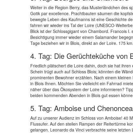
Weiter in die Region Berry, das Musterländchen des s
Gotik par excellence. Prachtbauten säumen die kopfst
bewegte Leben des Kaufmanns ist eine Geschichte des 
fahren wir wieder ins Tal der Loire (UNESCO-Welterbe).
Blick ist der Schlossgigant von Chambord. Francois I. 
Besichtigung immer wieder einem Salamander begegnen
Tage beziehen wir in Blois, direkt an der Loire. 175 k
4. Tag: Die Gerüchteküche von B
Friedlich plätschert die Loire dahin, doch sie hat ihre
Schein trügt auch auf Schloss Blois; könnten die Wänd
prominenten Bewohner erzählen. Nach einem kleinen R
in Blois Ihnen. Möchten Sie vielleicht ein Fahrrad mi
näher über das Ökosystem der Loire informieren? Tipp
beiden kommenden Abenden in Blois gut essen könne
5. Tag: Amboise und Chenonce
Auf zu unserer Audienz im Schloss von Amboise! 40 M
Flussufer. Auf den steilen Rampen der Reitertürme kon
gelangen. Leonardo da Vinci verbrachte seine letzten 