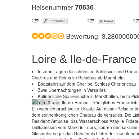
Reisenummer
70636
Bewertung:
3.28000000
Loire & Ile-de-France
In zehn Tagen die schönsten Schlösser und Gärten 
Chartres und Reims im Reisebus ab Mannheim
Bootsfahrt auf dem Cher bei Schloss Chenonceau
Loire & Il
Zwei Übernachtungen in Versailles
Kulinarische Spurensuche in Markthallen, beim Pick
Previous
Ein wahrlich prachtvoller Urlaub: Auf dieser Reise ent
dem sonnenköniglichen Chateau de Versailles. Die Lis
Residenz Amboise, das Wasserschloss Azay-le-Rideau u
Delikatessen vom Markt in Tours, spüren den sakralen
Glasmaler sogar das Geheimnis hinter der leuchtenden 