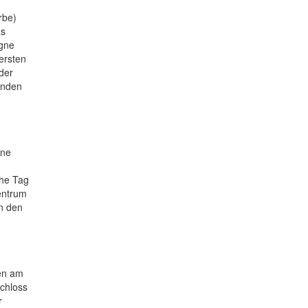
rbe)
as
ogne
ersten
der
enden
öne
che Tag
zentrum
an den
hen am
Schloss
r