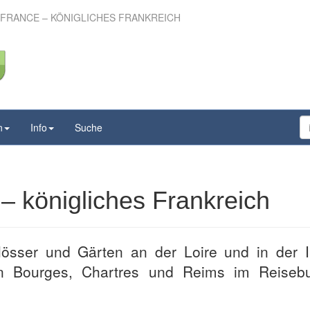
E-FRANCE – KÖNIGLICHES FRANKREICH
de-France – königliches
Frankreich
n
Info
Suche
 – königliches Frankreich
össer und Gärten an der Loire und in der I
on Bourges, Chartres und Reims im Reiseb