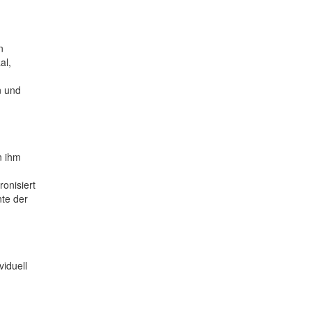
n
al,
n und
n ihm
onisiert
te der
iduell