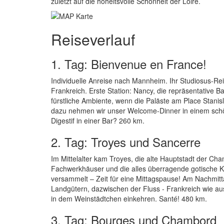
zuletzt auf die hoheitsvolle Schönheit der Loire.
Reiseverlauf
1. Tag: Bienvenue en France!
Individuelle Anreise nach Mannheim. Ihr Studiosus-Re
Frankreich. Erste Station: Nancy, die repräsentative
fürstliche Ambiente, wenn die Paläste am Place Stan
dazu nehmen wir unser Welcome-Dinner in einem schö
Digestif in einer Bar? 260 km.
2. Tag: Troyes und Sancerre
Im Mittelalter kam Troyes, die alte Hauptstadt der Ch
Fachwerkhäuser und die alles überragende gotische Ka
versammelt – Zeit für eine Mittagspause! Am Nachmitt
Landgütern, dazwischen der Fluss - Frankreich wie a
in dem Weinstädtchen einkehren. Santé! 480 km.
3. Tag: Bourges und Chambord