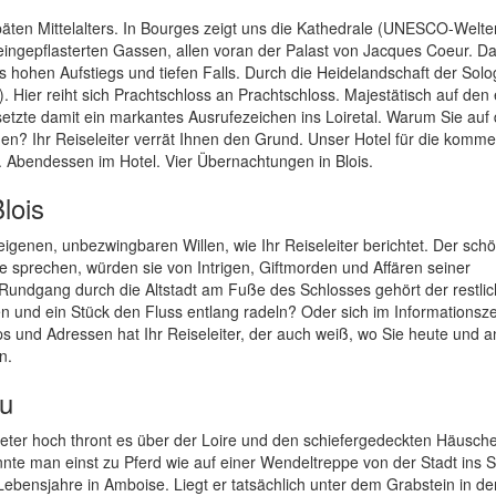
päten Mittelalters. In Bourges zeigt uns die Kathedrale (UNESCO-Welte
eingepflasterten Gassen, allen voran der Palast von Jacques Coeur. D
hohen Aufstiegs und tiefen Falls. Durch die Heidelandschaft der Sol
 Hier reiht sich Prachtschloss an Prachtschloss. Majestätisch auf den 
setzte damit ein markantes Ausrufezeichen ins Loiretal. Warum Sie auf 
? Ihr Reiseleiter verrät Ihnen den Grund. Unser Hotel für die komm
m. Abendessen im Hotel. Vier Übernachtungen in Blois.
lois
n eigenen, unbezwingbaren Willen, wie Ihr Reiseleiter berichtet. Der sch
e sprechen, würden sie von Intrigen, Giftmorden und Affären seiner
undgang durch die Altstadt am Fuße des Schlosses gehört der restli
eten und ein Stück den Fluss entlang radeln? Oder sich im Informations
s und Adressen hat Ihr Reiseleiter, der auch weiß, wo Sie heute und 
n.
au
eter hoch thront es über der Loire und den schiefergedeckten Häusc
nte man einst zu Pferd wie auf einer Wendeltreppe von der Stadt ins 
Lebensjahre in Amboise. Liegt er tatsächlich unter dem Grabstein in de