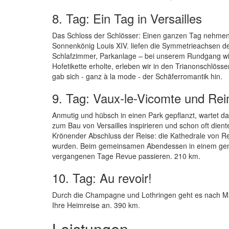
8. Tag: Ein Tag in Versailles
Das Schloss der Schlösser: Einen ganzen Tag nehmen 
Sonnenkönig Louis XIV. liefen die Symmetrieachsen d
Schlafzimmer, Parkanlage – bei unserem Rundgang wir
Hofetikette erholte, erleben wir in den Trianonschlöss
gab sich - ganz à la mode - der Schäferromantik hin.
9. Tag: Vaux-le-Vicomte und Re
Anmutig und hübsch in einen Park gepflanzt, wartet da
zum Bau von Versailles inspirieren und schon oft dien
Krönender Abschluss der Reise: die Kathedrale von Re
wurden. Beim gemeinsamen Abendessen in einem gemüt
vergangenen Tage Revue passieren. 210 km.
10. Tag: Au revoir!
Durch die Champagne und Lothringen geht es nach Man
Ihre Heimreise an. 390 km.
Leistungen