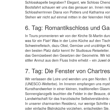
Schlosskapelle begraben? Elegant, wie Schloss Chenon
Bootsfahrt schauen wir uns das genauer an. Innen r
Schlossherrinnen Diana von Poitiers und Katharina von
Stehen wir nicht auf einmal mitten in der feiernden Ho
6. Tag: Romantikschloss und Ga
In Tours promenieren wir von der Kirche St-Martin du
was für ein Flair! Was in der Loire-Küche auf den Tisch
Schweinefleisch, dazu Obst, Gemüse und unzählige Käs
den besten Platz dafür kennt Ihr Studiosus-Reiseleiter
das Gemüsebeet den Gesetzen der Geometrie. Wir kön
stiller Anmut aus dem Fluss Indre erhebt – ein Juwel d
7. Tag: Die Fenster von Chartres
Wir verlassen die Loire und wenden uns gen Norden. Ei
(UNESCO-Welterbe). Im Inneren empfangen uns mystisc
Kunsthandwerker in einer kleinen, traditionellen Glasma
Sonnenglanzgelb leuchten die Felder in der Beauce, de
Landwirtschaft für das französische Selbstverständnis s
In unserer charmanten Residenz, nur wenige Schritte 
oder einfache Bistroküche vorziehen, entscheiden Sie. 