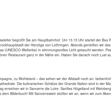
iseleiter begrüßt Sie am Hauptbahnhof. Um 13.15 Uhr startet der Bus 
 Barockhauptstadt der Herzöge von Lothringen. Abends genießen wir das
islas (UNESCO-Welterbe) in stimmungsvolles Licht getaucht werden. Pa
nen Restaurant ganz in der Nähe ein. Haben Sie danach noch Lust au
ampagne, zu Wohlstand – das sehen wir der Altstadt noch an: farbenfro
thedrale. Die kulinarischen Schätze der Grande Nation sind in der Mar
ag erreichen wir in Sancerre die Loire. Sanftes Hügelland mit Weinber
us dem Bilderbuch! Mit Sancerrewein stoßen wir an, wenn wir zum Abe