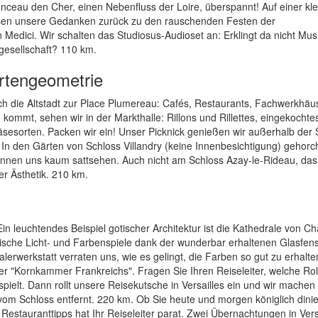
ceau den Cher, einen Nebenfluss der Loire, überspannt! Auf einer kl
eisen unsere Gedanken zurück zu den rauschenden Festen der
 Medici. Wir schalten das Studiosus-Audioset an: Erklingt da nicht Mus
fgesellschaft? 110 km.
rtengeometrie
rch die Altstadt zur Place Plumereau: Cafés, Restaurants, Fachwerkhäu
 kommt, sehen wir in der Markthalle: Rillons und Rillettes, eingekochte
esorten. Packen wir ein! Unser Picknick genießen wir außerhalb der S
. In den Gärten von Schloss Villandry (keine Innenbesichtigung) gehorc
nen uns kaum sattsehen. Auch nicht am Schloss Azay-le-Rideau, das 
er Ästhetik. 210 km.
n leuchtendes Beispiel gotischer Architektur ist die Kathedrale von Ch
he Licht- und Farbenspiele dank der wunderbar erhaltenen Glasfenst
lerwerkstatt verraten uns, wie es gelingt, die Farben so gut zu erhalte
r "Kornkammer Frankreichs". Fragen Sie Ihren Reiseleiter, welche Rol
pielt. Dann rollt unsere Reisekutsche in Versailles ein und wir machen 
vom Schloss entfernt. 220 km. Ob Sie heute und morgen königlich dini
Restauranttipps hat Ihr Reiseleiter parat. Zwei Übernachtungen in Versa