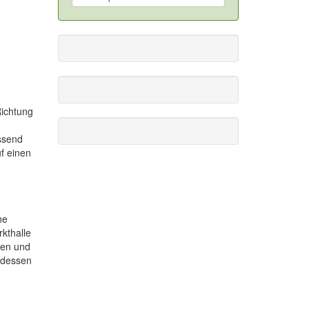
Richtung
ssend
f einen
he
kthalle
gen und
ndessen