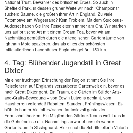
National Trust, Bewahrer des britischen Erbes. So auch in
Sheffield Park, in dessen grüner Weite wir nach "Champions"
suchen: Bäume, die größten ihrer Art in England. Zu viele
Fotomotive am Wegesrand? Kein Problem. Mit dem Studiosus-
Audioset haben Sie Ihre Reiseleiterin immer am Ohr. Wir stärken
uns auf britische Art mit einem Cream Tea, bevor wir am
Nachmittag gemütlich durch die altenglischen Gartenräume von
Ightham Mote spazieren, das als eines der schönsten
mittelalterlichen Landhäuser Englands gehört. 150 km.
4. Tag: Blühender Jugendstil in Great
Dixter
Mit einer fruchtigen Erfrischung der Region stimmt Sie Ihre
Reiseleiterin auf Englands verzauberte Gartenwelt ein, bevor es
nach Great Dixter geht. Ein Traum, die Gärten im Stil der Arts-
and-Crafts-Bewegung – von Edwin Lutyens geplant, vom
Hausherren vollendet! Rabatten, Stauden, Frühlingswiesen: Es
blüht in bunter Vielfalt zwischen fantasievoll gestutzten
Formschnitthecken. Ein Mitglied des Gärtner-Teams weiht uns in
die Geheimnisse ein. Nachmittags erwartet uns ein wahrer
Gartentraum in Sissinghurst: Hier schuf die Schriftstellerin Victoria