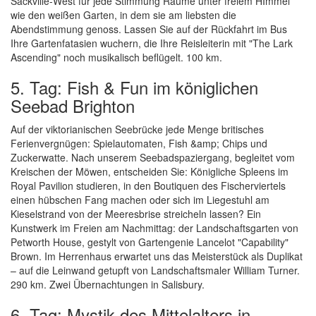
Sackville-West für jede Stimmung Räume unter freiem HImmel
wie den weißen Garten, in dem sie am liebsten die
Abendstimmung genoss. Lassen Sie auf der Rückfahrt im Bus
Ihre Gartenfatasien wuchern, die Ihre Reisleiterin mit "The Lark
Ascending" noch musikalisch beflügelt. 100 km.
5. Tag: Fish & Fun im königlichen
Seebad Brighton
Auf der viktorianischen Seebrücke jede Menge britisches
Ferienvergnügen: Spielautomaten, Fish &amp; Chips und
Zuckerwatte. Nach unserem Seebadspaziergang, begleitet vom
Kreischen der Möwen, entscheiden Sie: Königliche Spleens im
Royal Pavilion studieren, in den Boutiquen des Fischerviertels
einen hübschen Fang machen oder sich im Liegestuhl am
Kieselstrand von der Meeresbrise streicheln lassen? Ein
Kunstwerk im Freien am Nachmittag: der Landschaftsgarten von
Petworth House, gestylt von Gartengenie Lancelot "Capability"
Brown. Im Herrenhaus erwartet uns das Meisterstück als Duplikat
– auf die Leinwand getupft von Landschaftsmaler William Turner.
290 km. Zwei Übernachtungen in Salisbury.
6. Tag: Mystik des Mittelalters in