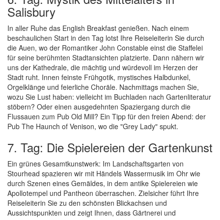
Salisbury
In aller Ruhe das English Breakfast genießen. Nach einem
beschaulichen Start in den Tag lotst Ihre Reiseleiterin Sie durch
die Auen, wo der Romantiker John Constable einst die Staffelei
für seine berühmten Stadtansichten platzierte. Dann nähern wir
uns der Kathedrale, die mächtig und würdevoll im Herzen der
Stadt ruht. Innen feinste Frühgotik, mystisches Halbdunkel,
Orgelklänge und feierliche Choräle. Nachmittags machen Sie,
wozu Sie Lust haben: vielleicht im Buchladen nach Gartenliteratur
stöbern? Oder einen ausgedehnten Spaziergang durch die
Flussauen zum Pub Old Mill? Ein Tipp für den freien Abend: der
Pub The Haunch of Venison, wo die "Grey Lady" spukt.
7. Tag: Die Spielereien der Gartenkunst
Ein grünes Gesamtkunstwerk: Im Landschaftsgarten von
Stourhead spazieren wir mit Händels Wassermusik im Ohr wie
durch Szenen eines Gemäldes, in dem antike Spielereien wie
Apollotempel und Pantheon überraschen. Zielsicher führt Ihre
Reiseleiterin Sie zu den schönsten Blickachsen und
Aussichtspunkten und zeigt Ihnen, dass Gärtnerei und