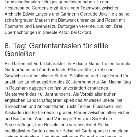
Landschaftsmalerei einiges gemeinsam haben. In den
Hestercombe Gardens erzählt sie vom Teamwork zwischen
Architekt Edwin Lutyens und Gärtnerin Gertrude Jekyll, die seine
schiefergrauen Mauern mit Blattwerk umrankte und Rosen mit
Rosmarin und Lavendel zu Duftorgien vereinte. 320 km. Drei
Übernachtungen in Steeple Aston bei Oxford.
8. Tag: Gartenfantasien für stille
Genießer
Ein Garten mit Vorbildcharakter: In Hidcote Manor treffen formale
Gartenräume auf überbordende Pflanzenfülle, exotische
Gewächse auf heimische Sorten. Stilbildend und inspirierend für
unzählige Landhausgärten des 20. Jahrhunderts. Am Nachmittag
in Rousham dagegen ein fast unverändert erhaltenes
Meisterwerk des 18. Jahrhunderts. Als Vorbild aller frühen
englischen Landschaftsgärten spielt das Anwesen uneitel mit
Blickachsen und Antikenzitaten, rückt Teiche, Flussauen und
Kaskaden ins Bild. Friedlich grasen Rinder zwischen alten Eichen
und Kastanien, Apoll und Venus grüßen vom Sockel die
Spaziergänger, Ihre Reiseleiterin verabschiedet Sie im
meditativsten Garten unserer Reise mit Gartenpoesie und einem
kleinen Andenken. Und dann schauen Sie mal, was Ihnen im