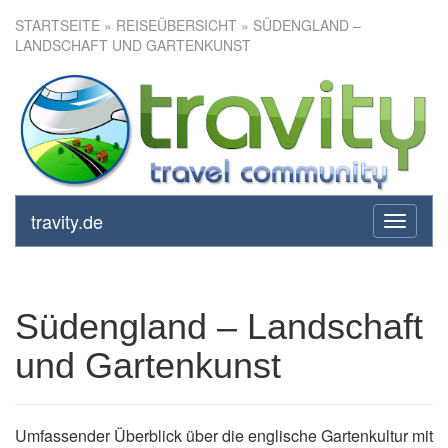
STARTSEITE
»
REISEÜBERSICHT
» SÜDENGLAND –
LANDSCHAFT UND GARTENKUNST
Südengland – Landschaft und
Gartenkunst
travity.de
toggle
navigati
Südengland – Landschaft
und Gartenkunst
Umfassender Überblick über die englische Gartenkultur mit