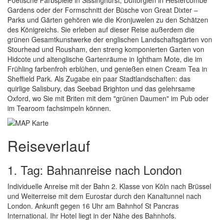
Poetische Farbspiele in Sissinghurst, Duftorgien in Hestercombe
Gardens oder der Formschnitt der Büsche von Great Dixter –
Parks und Gärten gehören wie die Kronjuwelen zu den Schätzen
des Königreichs. Sie erleben auf dieser Reise außerdem die
grünen Gesamtkunstwerke der englischen Landschaftsgärten von
Stourhead und Rousham, den streng komponierten Garten von
Hidcote und altenglische Gartenräume in Ightham Mote, die im
Frühling farbenfroh erblühen, und genießen einen Cream Tea in
Sheffield Park. Als Zugabe ein paar Stadtlandschaften: das
quirlige Salisbury, das Seebad Brighton und das gelehrsame
Oxford, wo Sie mit Briten mit dem "grünen Daumen" im Pub oder
im Tearoom fachsimpeln können.
Reiseverlauf
1. Tag: Bahnanreise nach London
Individuelle Anreise mit der Bahn 2. Klasse von Köln nach Brüssel
und Weiterreise mit dem Eurostar durch den Kanaltunnel nach
London. Ankunft gegen 16 Uhr am Bahnhof St Pancras
International. Ihr Hotel liegt in der Nähe des Bahnhofs.