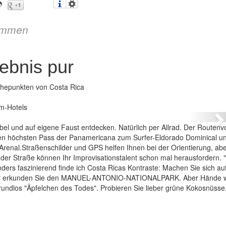
immen
ebnis pur
öhepunkten von Costa Rica
ta Rica – Naturerlebnis pur
m-Hotels
N
xibel und auf eigene Faust entdecken. Natürlich per Allrad. Der Routenv
den höchsten Pass der Panamericana zum Surfer-Eldorado Dominical un
Arenal.Straßenschilder und GPS helfen Ihnen bei der Orientierung, ab
 der Straße können Ihr Improvisationstalent schon mal herausfordern.
ers faszinierend finde ich Costa Ricas Kontraste: Machen Sie sich auf
der erkunden Sie den MANUEL-ANTONIO-NATIONALPARK. Aber Hände
rundlos "Äpfelchen des Todes". Probieren Sie lieber grüne Kokosnüsse