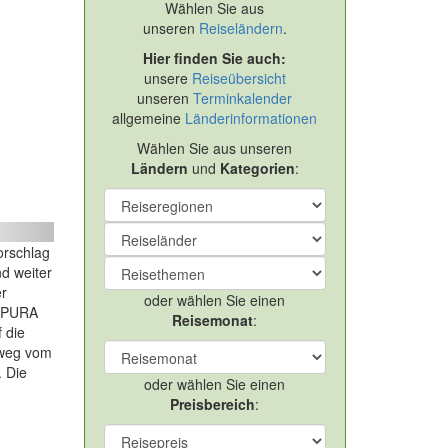
Wählen Sie aus
unseren
Reiseländern
.
Hier finden Sie auch:
unsere
Reiseübersicht
unseren
Terminkalender
allgemeine
Länderinformationen
Wählen Sie aus unseren
Ländern
und
Kategorien
:
ext
orschlag
d weiter
er
oder wählen Sie einen
 "PURA
Reisemonat
:
 die
 weg vom
. Die
oder wählen Sie einen
Preisbereich
: