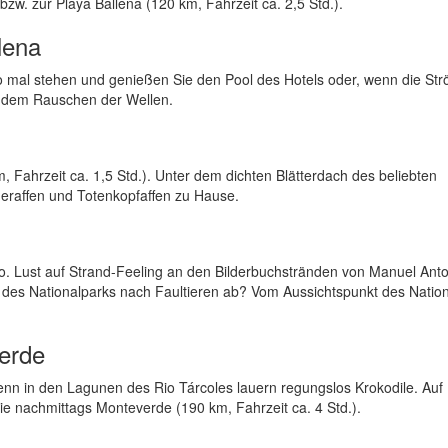
bzw. zur Playa Ballena (120 km, Fahrzeit ca. 2,5 Std.).
lena
uto mal stehen und genießen Sie den Pool des Hotels oder, wenn die St
ie dem Rauschen der Wellen.
Fahrzeit ca. 1,5 Std.). Unter dem dichten Blätterdach des beliebten
eraffen und Totenkopfaffen zu Hause.
o. Lust auf Strand-Feeling an den Bilderbuchstränden von Manuel Ant
 des Nationalparks nach Faultieren ab? Vom Aussichtspunkt des Natio
verde
nn in den Lagunen des Rio Tárcoles lauern regungslos Krokodile. Auf
Sie nachmittags Monteverde (190 km, Fahrzeit ca. 4 Std.).