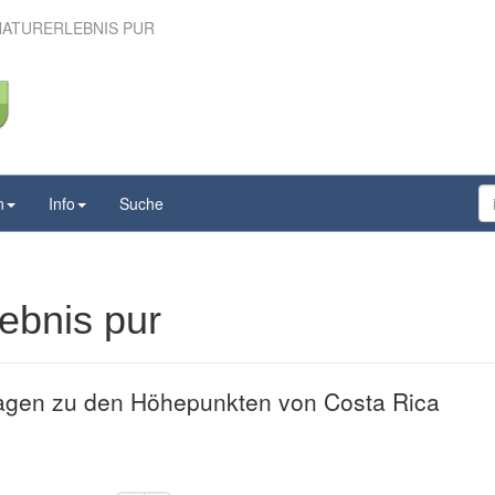
NATURERLEBNIS PUR
 – Naturerlebnis pur
n
Info
Suche
ebnis pur
agen zu den Höhepunkten von Costa Rica