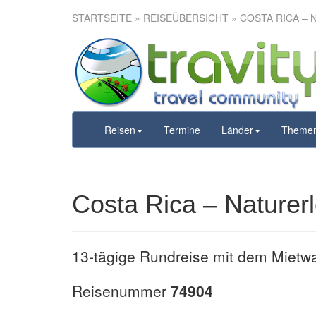
STARTSEITE
»
REISEÜBERSICHT
» COSTA RICA – 
Costa Rica
Reisen
Termine
Länder
Theme
Costa Rica – Naturerl
13-tägige Rundreise mit dem Mietw
Reisenummer
74904