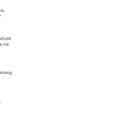
me,
?
hrzeit
s mit
adezeug
,