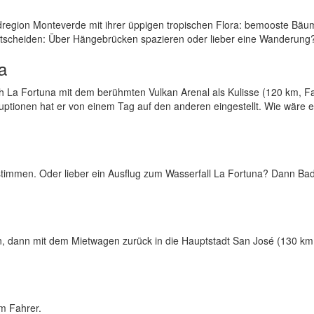
dregion Monteverde mit ihrer üppigen tropischen Flora: bemooste Bäu
ntscheiden: Über Hängebrücken spazieren oder lieber eine Wanderung
a
h La Fortuna mit dem berühmten Vulkan Arenal als Kulisse (120 km, Fa
ruptionen hat er von einem Tag auf den anderen eingestellt. Wie wäre e
stimmen. Oder lieber ein Ausflug zum Wasserfall La Fortuna? Dann B
n, dann mit dem Mietwagen zurück in die Hauptstadt San José (130 km
m Fahrer.