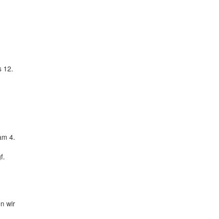
s 12.
am 4.
f.
n wir