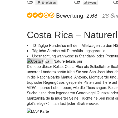
Bewertung:
2.68
-
28
St
Costa Rica – Naturerl
13-tägige Rundreise mit dem Mietwagen zu den H
Cos
Tägliche Abreise mit Durchführungsgarantie
Übernachtung wahlweise in Standard- oder Premiu
Previous
Die Idee dieser Reise: Costa Rica als Selbstfahrer fle
unserer Länderexpertin führt Sie von San José über 
in die Nationalparks Manuel Antonio, Monteverde und 
tropische Regengüsse, gesperrte Pisten und Tiere auf
VIDA" – pures Leben eben, wie die Ticos sagen. Besond
Suche nach dem legendären Göttervogel Quetzal o
Manzanilla de la muerte! Seine Früchte heißen nicht g
gibt's eisgekühlt an fast jeder Straßenecke.