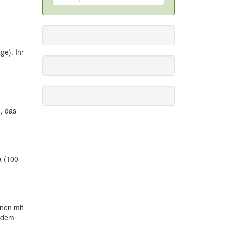
ge). Ihr
, das
a (100
nen mit
: dem