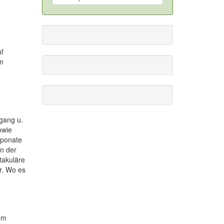
uf
im
gang u.
owie
xponate
n der
takuläre
r. Wo es
um