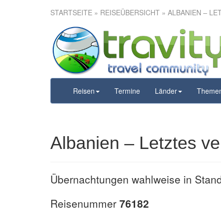
STARTSEITE
»
REISEÜBERSICHT
» ALBANIEN – L
Albanien –
Ju
Reisen
Termine
Länder
Theme
Albanien – Letztes v
Übernachtungen wahlweise in Stand
Reisenummer
76182