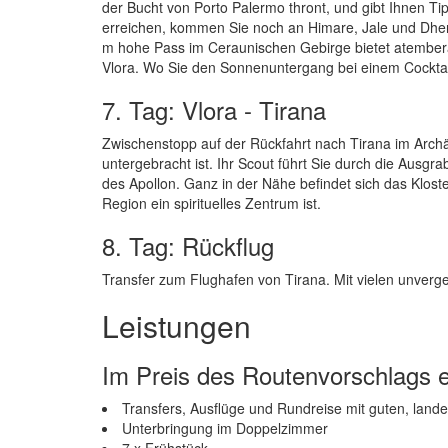
der Bucht von Porto Palermo thront, und gibt Ihnen Tip
erreichen, kommen Sie noch an Himare, Jale und Dher
m hohe Pass im Ceraunischen Gebirge bietet atembera
Vlora. Wo Sie den Sonnenuntergang bei einem Cocktai
7. Tag: Vlora - Tirana
Zwischenstopp auf der Rückfahrt nach Tirana im Arch
untergebracht ist. Ihr Scout führt Sie durch die Ausgr
des Apollon. Ganz in der Nähe befindet sich das Klost
Region ein spirituelles Zentrum ist.
8. Tag: Rückflug
Transfer zum Flughafen von Tirana. Mit vielen unverg
Leistungen
Im Preis des Routenvorschlags e
Transfers, Ausflüge und Rundreise mit guten, lan
Unterbringung im Doppelzimmer
7 x Frühstück