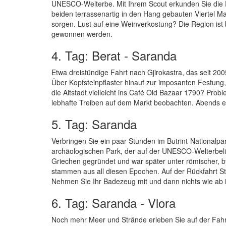
UNESCO-Welterbe. Mit Ihrem Scout erkunden Sie die Fe
beiden terrassenartig in den Hang gebauten Viertel Ma
sorgen. Lust auf eine Weinverkostung? Die Region ist 
gewonnen werden.
4. Tag: Berat - Saranda
Etwa dreistündige Fahrt nach Gjirokastra, das seit 2
Über Kopfsteinpflaster hinauf zur imposanten Festun
die Altstadt vielleicht ins Café Old Bazaar 1790? Pro
lebhafte Treiben auf dem Markt beobachten. Abends e
5. Tag: Saranda
Verbringen Sie ein paar Stunden im Butrint-Nationalpa
archäologischen Park, der auf der UNESCO-Welterbelist
Griechen gegründet und war später unter römischer, b
stammen aus all diesen Epochen. Auf der Rückfahrt St
Nehmen Sie Ihr Badezeug mit und dann nichts wie ab 
6. Tag: Saranda - Vlora
Noch mehr Meer und Strände erleben Sie auf der Fahrt 