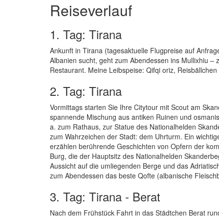
Reiseverlauf
1. Tag: Tirana
Ankunft in Tirana (tagesaktuelle Flugpreise auf Anfrag
Albanien sucht, geht zum Abendessen ins Mullixhiu –
Restaurant. Meine Leibspeise: Qifqi oriz, Reisbällche
2. Tag: Tirana
Vormittags starten Sie Ihre Citytour mit Scout am Skan
spannende Mischung aus antiken Ruinen und osmanisch
a. zum Rathaus, zur Statue des Nationalhelden Skan
zum Wahrzeichen der Stadt: dem Uhrturm. Ein wichtige
erzählen berührende Geschichten von Opfern der kommu
Burg, die der Hauptsitz des Nationalhelden Skanderbe
Aussicht auf die umliegenden Berge und das Adriatis
zum Abendessen das beste Qofte (albanische Fleischbäl
3. Tag: Tirana - Berat
Nach dem Frühstück Fahrt in das Städtchen Berat rund