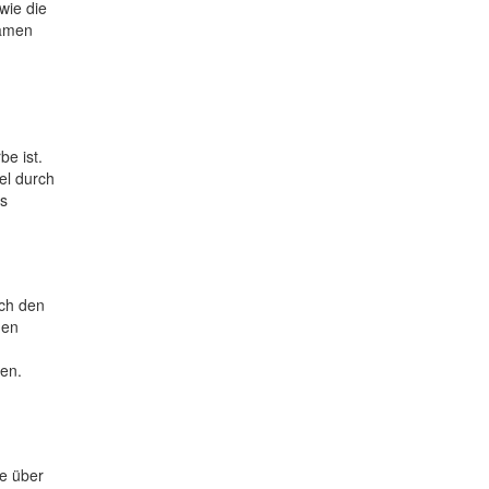
wie die
namen
e ist.
el durch
as
rch den
den
den.
ie über