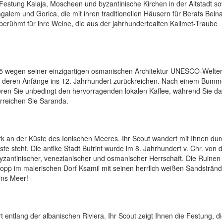
stung Kalaja, Moscheen und byzantinische Kirchen in der Altstadt so
galem und Gorica, die mit ihren traditionellen Häusern für Berats Bei
berühmt für ihre Weine, die aus der jahrhundertealten Kallmet-Traube
005 wegen seiner einzigartigen osmanischen Architektur UNESCO-Welterb
g, deren Anfänge ins 12. Jahrhundert zurückreichen. Nach einem Bumm
bieren Sie unbedingt den hervorragenden lokalen Kaffee, während Sie d
rreichen Sie Saranda.
rk an der Küste des Ionischen Meeres. Ihr Scout wandert mit Ihnen du
e steht. Die antike Stadt Butrint wurde im 8. Jahrhundert v. Chr. von 
yzantinischer, venezianischer und osmanischer Herrschaft. Die Ruinen
opp im malerischen Dorf Ksamil mit seinen herrlich weißen Sandsträn
ins Meer!
entlang der albanischen Riviera. Ihr Scout zeigt Ihnen die Festung, d