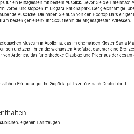
ps für ein Mittagessen mit bestem Ausblick. Bevor Sie die Hafenstadt V
mi vorbei und stoppen im Llogara-Nationalpark. Der gleichnamige, üb
ubende Ausblicke. Die haben Sie auch von den Rooftop-Bars einiger H
l am besten genießen? Ihr Scout kennt die angesagtesten Adressen.
äologischen Museum in Apollonia, das im ehemaligen Kloster Santa Ma
abungen und zeigt Ihnen die wichtigsten Artefakte, darunter eine Bronze
er von Ardenica, das für orthodoxe Gläubige und Pilger aus der gesam
esslichen Erinnerungen im Gepäck geht's zurück nach Deutschland.
nthalten
desüblichen, eigenen Fahrzeugen