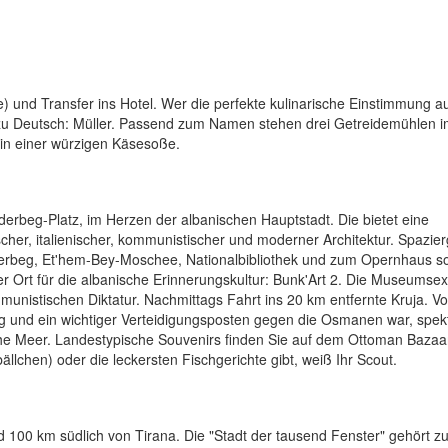
e) und Transfer ins Hotel. Wer die perfekte kulinarische Einstimmung a
 zu Deutsch: Müller. Passend zum Namen stehen drei Getreidemühlen 
n in einer würzigen Käsesoße.
derbeg-Platz, im Herzen der albanischen Hauptstadt. Die bietet eine
er, italienischer, kommunistischer und moderner Architektur. Spazier
derbeg, Et'hem-Bey-Moschee, Nationalbibliothek und zum Opernhaus s
r Ort für die albanische Erinnerungskultur: Bunk'Art 2. Die Museumse
nistischen Diktatur. Nachmittags Fahrt ins 20 km entfernte Kruja. Vo
g und ein wichtiger Verteidigungsposten gegen die Osmanen war, spek
che Meer. Landestypische Souvenirs finden Sie auf dem Ottoman Bazaa
lchen) oder die leckersten Fischgerichte gibt, weiß Ihr Scout.
 100 km südlich von Tirana. Die "Stadt der tausend Fenster" gehört z