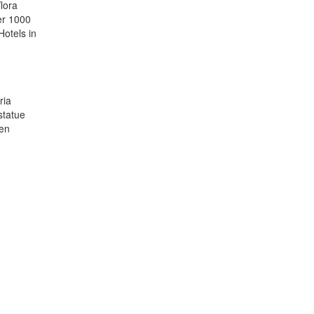
lora
er 1000
otels in
ria
statue
ten