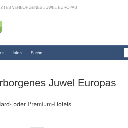
ETZTES VERBORGENES JUWEL EUROPAS
 Letztes verborgenes
wel Europas
n
Info
Suche
erborgenes Juwel Europas
ard- oder Premium-Hotels