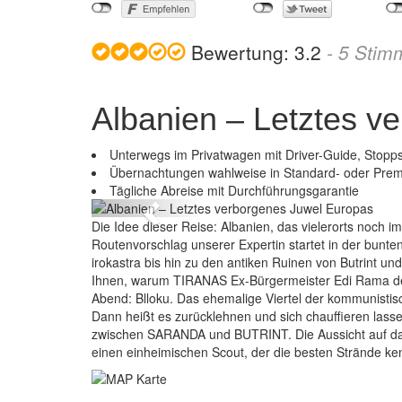
Bewertung:
3.2
-
5
Stim
Albanien – Letztes v
Unterwegs im Privatwagen mit Driver-Guide, Stopp
Albanien –
Übernachtungen wahlweise in Standard- oder Pre
Tägliche Abreise mit Durchführungsgarantie
Previous
Die Idee dieser Reise: Albanien, das vielerorts noch 
Routenvorschlag unserer Expertin startet in der bunten
irokastra bis hin zu den antiken Ruinen von Butrint un
Ihnen, warum TIRANAS Ex-Bürgermeister Edi Rama den 
Abend: Blloku. Das ehemalige Viertel der kommunistis
Dann heißt es zurücklehnen und sich chauffieren lasse
zwischen SARANDA und BUTRINT. Die Aussicht auf das
einen einheimischen Scout, der die besten Strände ke