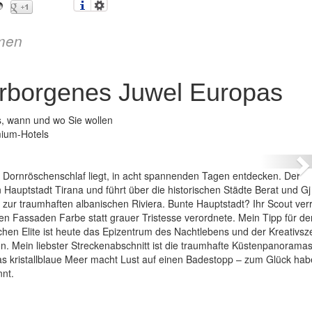
men
erborgenes Juwel Europas
s, wann und wo Sie wollen
 Letztes verborgenes Juwel Europas
mium-Hotels
N
im Dornröschenschlaf liegt, in acht spannenden Tagen entdecken. Der
 Hauptstadt Tirana und führt über die historischen Städte Berat und Gj
d zur traumhaften albanischen Riviera. Bunte Hauptstadt? Ihr Scout ver
Fassaden Farbe statt grauer Tristesse verordnete. Mein Tipp für de
chen Elite ist heute das Epizentrum des Nachtlebens und der Kreativsz
n. Mein liebster Streckenabschnitt ist die traumhafte Küstenpanorama
 kristallblaue Meer macht Lust auf einen Badestopp – zum Glück hab
nnt.