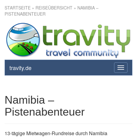
STARTSEITE
»
REISEÜBERSICHT
» NAMIBIA –
PISTENABENTEUER
Namibia – Pistenabenteuer
travity.de
toggle
navigati
Namibia –
Pistenabenteuer
13-tägige Mietwagen-Rundreise durch Namibia