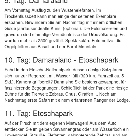
Am Vormittag Ausflug zu den Wüstenelefanten. Im
Trockenflussbett kann man einige der seltenen Exemplare
erspähen. Bewundern Sie am Nachmittag mit einem örtlichen
Guide jahrtausendealte Kunst (optional). Die Felsmalereien und -
gravuren sind einmalige Vermächtnisse der Urbevölkerung. Es
wurden mehr als 2500 gezählt. Spektakuläre Fotomotive: die
Orgelpfeifen aus Basalt und der Burnt Mountain.
10. Tag: Damaraland - Etoschapark
Fahrt in den Etoscha-Nationalpark, dessen riesige Salzpfanne
sich nur zur Regenzeit mit Wasser füllt (320 km, Fahrzeit ca. 5
Std.). Kamera griffbereit? Dann sind Sie bestens gewappnet für
faszinierende Begegnungen. Schließlich ist der Park eine riesige
Bühne für die Tierwelt: Zebras, Gnus, Giraffen ... Noch am
Nachmittag erste Safari mit einem erfahrenen Ranger der Lodge.
11. Tag: Etoschapark
Auf der Pirsch mit dem eigenen Mietwagen! Aus dem Auto
entdecken Sie im gelben Savannengras oder am Wasserloch ein
Löwenrudel, Strauße, Elefanten, galoppierende Zebras, und am