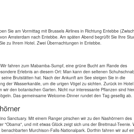
en Sie am Vormittag mit Brussels Airlines in Richtung Entebbe (Zwis
 KLM von Amsterdam nach Entebbe. Am späten Abend begrüßt Sie Ihre Stu
 Sie zu Ihrem Hotel. Zwei Übernachtungen in Entebbe.
g. Wir fahren zum Mabamba-Sumpf, eine grüne Bucht am Rande des
besondere Erlebnis an diesem Ort: Man kann den seltenen Schuhschnab
 seine Brutstätten hat. Nach der Ankunft am See steigen Sie in die
ng der Wasserkanäle, um die urigen Vögel zu sichten. Zurück im Hote
wir den botanischen Garten. Nicht nur interessante Pflanzen sind hie
 Vögeln. Das gemeinsame Welcome-Dinner rundet den Tag gesellig ab.
hörner
hino Sanctuary. Mit einem Ranger pirschen wir zu den Nashörnern des
er "Obama", und mit etwas Glück zeigt sich uns der Breitmaul-Teenie.
m benachbarten Murchison-Falls-Nationalpark. Dorthin fahren wir auf ei