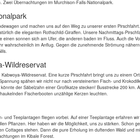
m. Zwei Übernachtungen im Murchison-Falls-Nationalpark.
onalpark
ländewagen und machen uns auf den Weg zu unserer ersten Pirschfahrt.
ürlich die eleganten Rothschild-Giraffen. Unsere Nachmittags-Pirschf
ie einen sonnen sich am Ufer, die anderen baden im Fluss. Auch die Vo
sehr wahrscheinlich im Anflug. Gegen die zunehmende Strömung nähern
ils.
a-Wildreservat
Kabwoya-Wildreservat. Eine kurze Pirschfahrt bringt uns zu einem Ort
Spannung spähen wir nicht nur nach versteinerten Fisch- und Krokodil
 könnte der Säbelzahn einer Großkatze stecken! Busstrecke 200 km. 
schaukelnden Fischerbooten unzählige Kerzen leuchten.
s
- und Teeplantagen fliegen vorbei. Auf einer Teeplantage erfahren wir 
en Pflanzen. Hier haben wir die Möglichkeit, uns zu stärken. Schon ge
len Cottages stehen. Dann die pure Erholung im duftenden Wald und m
chtungen im Kibale Forest.