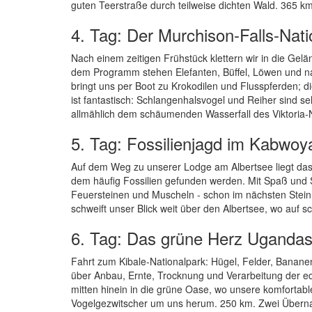
guten Teerstraße durch teilweise dichten Wald. 365 k
4. Tag: Der Murchison-Falls-Nati
Nach einem zeitigen Frühstück klettern wir in die Ge
dem Programm stehen Elefanten, Büffel, Löwen und nat
bringt uns per Boot zu Krokodilen und Flusspferden; d
ist fantastisch: Schlangenhalsvogel und Reiher sind 
allmählich dem schäumenden Wasserfall des Viktoria-N
5. Tag: Fossilienjagd im Kabwoy
Auf dem Weg zu unserer Lodge am Albertsee liegt das 
dem häufig Fossilien gefunden werden. Mit Spaß und 
Feuersteinen und Muscheln - schon im nächsten Stein
schweift unser Blick weit über den Albertsee, wo auf 
6. Tag: Das grüne Herz Uganda
Fahrt zum Kibale-Nationalpark: Hügel, Felder, Bananen
über Anbau, Ernte, Trocknung und Verarbeitung der edl
mitten hinein in die grüne Oase, wo unsere komfortab
Vogelgezwitscher um uns herum. 250 km. Zwei Überna