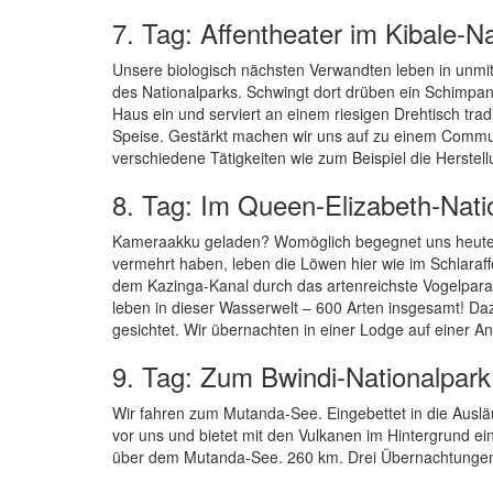
7. Tag: Affentheater im Kibale-N
Unsere biologisch nächsten Verwandten leben in unmit
des Nationalparks. Schwingt dort drüben ein Schimpans
Haus ein und serviert an einem riesigen Drehtisch trad
Speise. Gestärkt machen wir uns auf zu einem Commun
verschiedene Tätigkeiten wie zum Beispiel die Herstel
8. Tag: Im Queen-Elizabeth-Nati
Kameraakku geladen? Womöglich begegnet uns heute im 
vermehrt haben, leben die Löwen hier wie im Schlaraff
dem Kazinga-Kanal durch das artenreichste Vogelparad
leben in dieser Wasserwelt – 600 Arten insgesamt! Daz
gesichtet. Wir übernachten in einer Lodge auf einer 
9. Tag: Zum Bwindi-Nationalpark
Wir fahren zum Mutanda-See. Eingebettet in die Auslä
vor uns und bietet mit den Vulkanen im Hintergrund e
über dem Mutanda-See. 260 km. Drei Übernachtunge