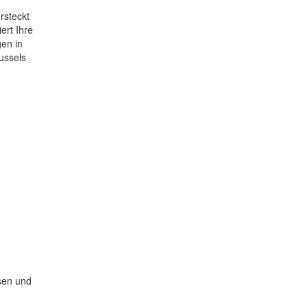
rsteckt
ert Ihre
en in
ussels
sen und