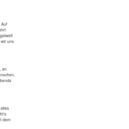
 Auf
ahrt
gelwelt
 wir uns
, an
knochen,
Abends
alles
ht's
it dem