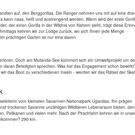
dten auf, den Berggorillas. Die Ranger nehmen uns mit auf eine drei-
 Es kann nass, heiß und anstrengend werden. Wann wird der erste Goril
r, der einen Gorilla in der Wildnis von Nahem sieht, trägt diese Erin
hmittags kehren wir zur Lodge zurück, wo sich Ihnen jede Menge
 im prächtigen Garten ist nur eine davon.
verloren. Doch am Mutanda-See kümmert sich ein Umweltprojekt um d
en daran Beteiligten sprechen. Was hat das Engagement schon bewirk
wir das Boot zu verschiedenen Inseln - werden wir das Rätsel der Skele
k
iseleiterin vom kleinsten Savannen-Nationalpark Ugandas. Ihn prägen
sonst trockenen Savanne unzähligen Wildtieren Lebensraum bieten: den
n, Pelikanen und vielen mehr. Nach der Pirschfahrt kehren wir in unse
 Ankommen? 290 km.