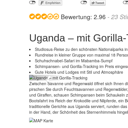
Bewertung:
2.96
-
23
St
Uganda – mit Gorilla-
Studiosus-Reise zu den schönsten Nationalparks i
Rundreise in kleiner Gruppe von maximal 18 Pers
Schuhschnabel-Safari im Mabamba-Sumpf
Ug
Schimpansen- und Gorilla-Tracking im Preis einges
Gute Hotels und Lodges mit Stil und Atmosphäre
Previous
Zwischen Savanne und Regenwald öffnet sich Ihnen di
pirschen Sie durch Feuchtsavannen und Regenwälder,
und Giraffen, schauen Schimpansen beim Schaukeln z
Bootsfahrt ins Reich der Krokodile und Nilpferde, ein 
traditionelle Gerichte aus Uganda serviert, runden da
in der Hand, der Schönheit des Sternenhimmels hinge