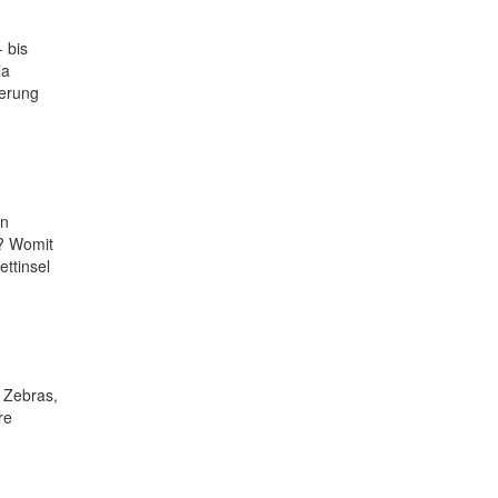
 bis
la
nerung
en
t? Womit
ttinsel
 Zebras,
re