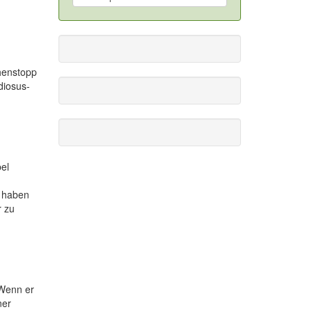
chenstopp
diosus-
el
l haben
r zu
 Wenn er
ner