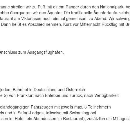
anne streifen wir zu Fuß mit einem Ranger durch den Nationalpark. Ve
ebbe überqueren wir den Äquator. Die traditionelle Äquatortaufe zelebri
estaurant am Viktoriasee noch einmal gemeinsam zu Abend. Wir schwelg
 Dann heißt es Abschied nehmen. Kurz vor Mitternacht Rückflug mit Br
Anschluss zum Ausgangsflughafen.
n jedem Bahnhof in Deutschland und Österreich
sse S) von Frankfurt nach Entebbe und zurück, nach Verfügbarkeit
geländegängigen Fahrzeugen mit jeweils max. 6 Teilnehmern
s und in Safari-Lodges, teilweise mit Swimmingpool
sen im Hotel, ein Abendessen im Restaurant), zusätzlich ein Mittages