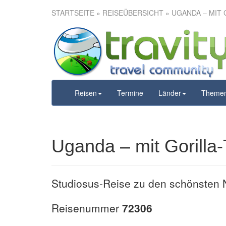
STARTSEITE
»
REISEÜBERSICHT
» UGANDA – MIT 
Uganda – m
Reisen
Termine
Länder
Theme
Uganda – mit Gorilla-
Studiosus-Reise zu den schönsten 
Reisenummer
72306