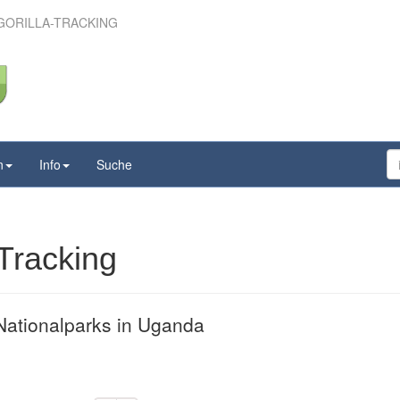
GORILLA-TRACKING
it Gorilla-Tracking
n
Info
Suche
Tracking
Nationalparks in Uganda