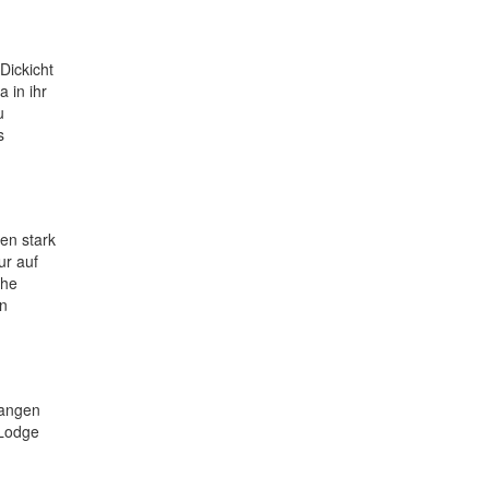
Dickicht
 in ihr
u
s
en stark
ur auf
che
on
hangen
 Lodge