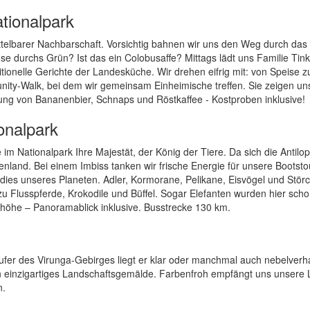
ationalpark
telbarer Nachbarschaft. Vorsichtig bahnen wir uns den Weg durch das 
e durchs Grün? Ist das ein Colobusaffe? Mittags lädt uns Familie Tinka
itionelle Gerichte der Landesküche. Wir drehen eifrig mit: von Speise z
ity-Walk, bei dem wir gemeinsam Einheimische treffen. Sie zeigen un
lung von Bananenbier, Schnaps und Röstkaffee - Kostproben inklusive!
onalpark
Nationalpark Ihre Majestät, der König der Tiere. Da sich die Antilop
enland. Bei einem Imbiss tanken wir frische Energie für unsere Bootsto
ies unseres Planeten. Adler, Kormorane, Pelikane, Eisvögel und Stör
u Flusspferde, Krokodile und Büffel. Sogar Elefanten wurden hier sch
Anhöhe – Panoramablick inklusive. Busstrecke 130 km.
ufer des Virunga-Gebirges liegt er klar oder manchmal auch nebelver
in einzigartiges Landschaftsgemälde. Farbenfroh empfängt uns unsere
n.