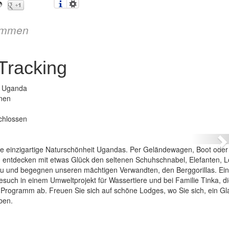
immen
Tracking
n Uganda
onen
anda – mit Gorilla-Tracking
chlossen
N
e einzigartige Naturschönheit Ugandas. Per Geländewagen, Boot oder
 entdecken mit etwas Glück den seltenen Schuhschnabel, Elefanten, 
u und begegnen unseren mächtigen Verwandten, den Berggorillas. Ei
Besuch in einem Umweltprojekt für Wassertiere und bei Familie Tinka, d
s Programm ab. Freuen Sie sich auf schöne Lodges, wo Sie sich, ein G
ben.