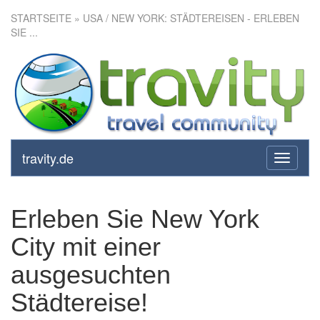
STARTSEITE
» USA / NEW YORK: STÄDTEREISEN - ERLEBEN
SIE ...
travity.de
toggle
navigati
Erleben Sie New York
City mit einer
ausgesuchten
Städtereise!