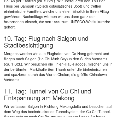
Hoi An per Fahrrad (ca. 2 Std.). Wir überqueren den Thu Bon
Fluss per Sampan (typisch ostasiatisches Boot) und treffen
einheimische Familien, welche uns einen Einblick in Ihren Alltag
gewähren. Nachmittags widmen wir uns dann ganz der
historischen Altstadt, die seit 1999 zum UNESCO-Weltkulturerbe
gehört.
10. Tag: Flug nach Saigon und
Stadtbesichtigung
Morgens werden wir zum Flughafen von Da Nang gebracht und
fliegen nach Saigon (Ho Chi Minh City) in den Süden Vietnams
(ca. 1 Std.). Wir besuchen die Thien-Hau-Pagode, mischen uns in
der berühmten Markthalle Ben Thanh unter die Einheimischen
und spazieren durch das Viertel Cholon; die größte Chinatown
Vietnams.
11. Tag: Tunnel von Cu Chi und
Entspannung am Mekong
Wir verlassen Saigon in Richtung Mekongdelta und besuchen auf
dem Weg das beeindruckende Tunnelsystem der Cu Chi Tunnel.
Weiter geht es nach Cai Be, wo wir in unsere Lodge für heute