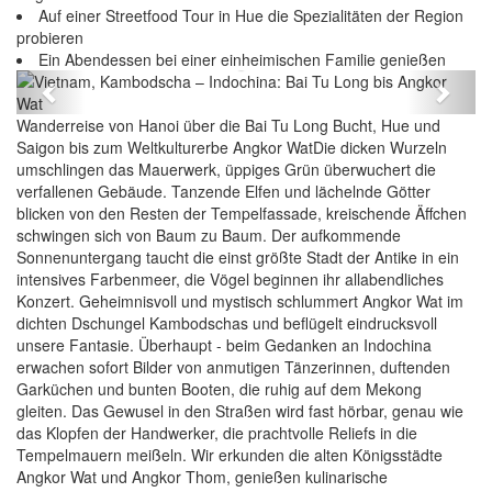
Auf einer Streetfood Tour in Hue die Spezialitäten der Region
probieren
Vietnam, Kambodscha – Indochina: Bai Tu Long
Ein Abendessen bei einer einheimischen Familie genießen
bis Angkor Wat
Previous
Next
Wanderreise von Hanoi über die Bai Tu Long Bucht, Hue und
Saigon bis zum Weltkulturerbe Angkor WatDie dicken Wurzeln
umschlingen das Mauerwerk, üppiges Grün überwuchert die
verfallenen Gebäude. Tanzende Elfen und lächelnde Götter
blicken von den Resten der Tempelfassade, kreischende Äffchen
schwingen sich von Baum zu Baum. Der aufkommende
Sonnenuntergang taucht die einst größte Stadt der Antike in ein
intensives Farbenmeer, die Vögel beginnen ihr allabendliches
Konzert. Geheimnisvoll und mystisch schlummert Angkor Wat im
dichten Dschungel Kambodschas und beflügelt eindrucksvoll
unsere Fantasie. Überhaupt - beim Gedanken an Indochina
erwachen sofort Bilder von anmutigen Tänzerinnen, duftenden
Garküchen und bunten Booten, die ruhig auf dem Mekong
gleiten. Das Gewusel in den Straßen wird fast hörbar, genau wie
das Klopfen der Handwerker, die prachtvolle Reliefs in die
Tempelmauern meißeln. Wir erkunden die alten Königsstädte
Angkor Wat und Angkor Thom, genießen kulinarische