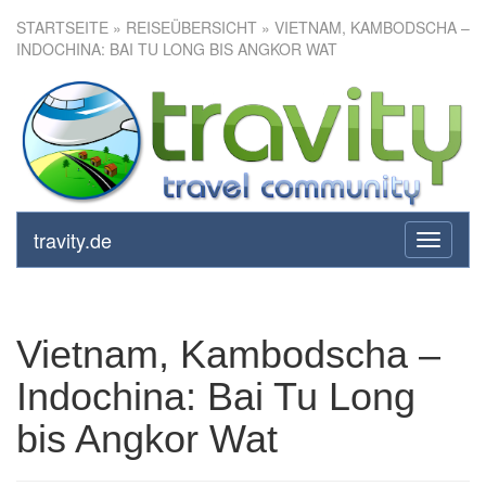
STARTSEITE
»
REISEÜBERSICHT
» VIETNAM, KAMBODSCHA –
INDOCHINA: BAI TU LONG BIS ANGKOR WAT
Vietnam, Kambodscha –
Indochina: Bai Tu Long bis
Angkor Wat
travity.de
toggle
navigati
Vietnam, Kambodscha –
Indochina: Bai Tu Long
bis Angkor Wat