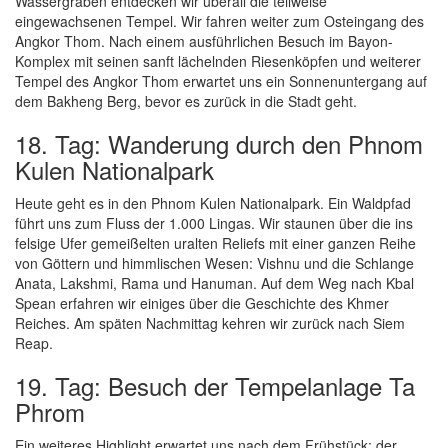
Wassergräben entdecken wir überall die teilweise
eingewachsenen Tempel. Wir fahren weiter zum Osteingang des
Angkor Thom. Nach einem ausführlichen Besuch im Bayon-
Komplex mit seinen sanft lächelnden Riesenköpfen und weiterer
Tempel des Angkor Thom erwartet uns ein Sonnenuntergang auf
dem Bakheng Berg, bevor es zurück in die Stadt geht.
18. Tag: Wanderung durch den Phnom
Kulen Nationalpark
Heute geht es in den Phnom Kulen Nationalpark. Ein Waldpfad
führt uns zum Fluss der 1.000 Lingas. Wir staunen über die ins
felsige Ufer gemeißelten uralten Reliefs mit einer ganzen Reihe
von Göttern und himmlischen Wesen: Vishnu und die Schlange
Anata, Lakshmi, Rama und Hanuman. Auf dem Weg nach Kbal
Spean erfahren wir einiges über die Geschichte des Khmer
Reiches. Am späten Nachmittag kehren wir zurück nach Siem
Reap.
19. Tag: Besuch der Tempelanlage Ta
Phrom
Ein weiteres Highlight erwartet uns nach dem Frühstück: der