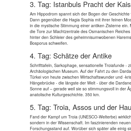
3. Tag: Istanbuls Pracht der Kai
Am Hippodrom spannt sich der Bogen der Geschichte we
Dann gegenüber die Hagia Sophia mit ihrer feinen Mosa
in die mystische Stimmung einer antiken Zisterne ein. 
die Tore zur Machtzentrale des Osmanischen Reiches 
hinter den Schleier des geheimnisumwobenen Harems. B
Bosporus schweifen.
4. Tag: Schätze der Antike
Schrifttafeln, Sarkophage, sensationelle Troiafunde - 
Archäologischen Museum. Auf der Fahrt zu den Dardan
Türkei von heute zwischen Wirtschaftswunder und -kri
Hängebrücke - die längste der Welt - über die Dardanel
Sonne auf – gerade weil sie so stimmungsvoll in der Äg
anatolische Kulturgeschichte. 350 km.
5. Tag: Troia, Assos und der Ha
Fand der Kampf um Troia (UNESCO-Welterbe) wirklich a
sondern in der Wissenschaft. Im faszinierenden neuen
Forschungsstand auf. Worüber sich später alle einig s