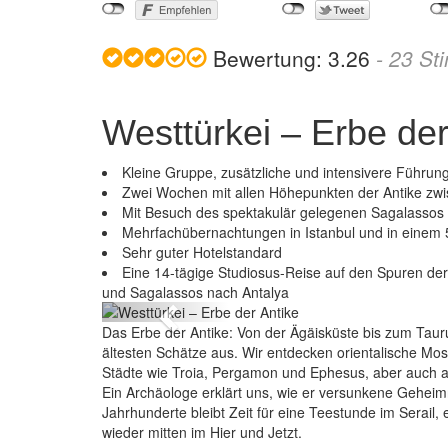
Bewertung:
3.26
-
23
St
Westtürkei – Erbe der
Kleine Gruppe, zusätzliche und intensivere Führun
Zwei Wochen mit allen Höhepunkten der Antike zwi
Mit Besuch des spektakulär gelegenen Sagalassos
Mehrfachübernachtungen in Istanbul und in einem 
Sehr guter Hotelstandard
W
Eine 14-tägige Studiosus-Reise auf den Spuren de
und Sagalassos nach Antalya
Previous
Das Erbe der Antike: Von der Ägäisküste bis zum Taurus
ältesten Schätze aus. Wir entdecken orientalische M
Städte wie Troia, Pergamon und Ephesus, aber auch 
Ein Archäologe erklärt uns, wie er versunkene Geheimn
Jahrhunderte bleibt Zeit für eine Teestunde im Serail,
wieder mitten im Hier und Jetzt.