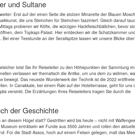
ser und Sultane
iter: Erst auf der einen Seite die stolzen Minarette der Blauen Mosc
ikkunst, die uns Steinchen für Steinchen fasziniert. Gleich darauf tau
Mittags probieren wir Köfte, die würzigen Hackfleischbällchen, bevor si
öffnen, dem Topkapi-Palast. Hier entdecken wir die Schatzkammer und
ei einer Teestunde an der Serailspitze lassen wir unsere Blicke übe
zielsicher lotst Sie Ihr Reiseleiter zu den Höhepunkten der Sammlung im
ellen verlassen wir thematisch die Antike, um uns dem zu widmen, wa
se bewegt. Das neueste Wunderwerk der Technik ist die 2022 eröffnete
len. In Canakkale, bei einem Raki auf der Hotelterrasse, geht für uns 
äis versinkt. Die Erzählungen Ihres Reiseleiters tragen Sie durch die
uch der Geschichte
n diesem Hügel statt? Gestritten wird bis heute – nicht mit Waffengew
 Museum enträtseln wir Funde aus 3500 Jahren und rollen den aktuell
ind: Für die Stadt Assos, hoch auf einem Felsen gelegen, malt das Meer