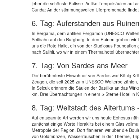
jeher die schönste Kulisse. Antike Tempelsäulen auf a
Cunda: An der stimmungsvollen Uferpromenade findet
6. Tag: Auferstanden aus Ruine
In Bergama, dem antiken Pergamon (UNESCO-Welterbe),
Seilbahn auf den Burgberg. In den Ruinen graben wir t
uns die Rote Halle, ein von der Studiosus Foundation 
nach Salihli, wo wir in einem Thermalhotel übernachte
7. Tag: Von Sardes ans Meer
Der berühmteste Einwohner von Sardes war König Krösu
Zeugen, die seit 2025 zum UNESCO Welterbe zählen, 
In Selcuk erinnern die Säulen der Basilika an das Wi
km. Drei Übernachtungen in einem 5-Sterne-Hotel in K
8. Tag: Weltstadt des Altertums
Auf entspannte Art werden wir uns heute Ephesus nä
zunächst einige Worte Heraklits bei einem Glas vollmu
Metropole der Region. Dort flanieren wir über die Boule
von Goldmünzen, Wasserrauschen in der Therme, Tripp