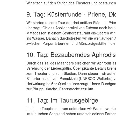
Wir sitzen auf den Stufen des Theaters und bestaunen
9. Tag: Küstenfunde - Priene, Di
Wir starten unsere Tour der drei antiken Städte in P
überragt. Ob das Apollonorakel von Didyma noch heut
Mittagessen in einem Strandrestaurant diskutieren wir, 
ins Wasser. Danach durchstreifen wir die weitläufigen 
zwischen Purpurfärbereien und Münzprägestätten, die 
10. Tag: Bezauberndes Aphrodis
Durch das Tal des Mäanders erreichen wir Aphrodisia
Verehrung der Liebesgöttin. Über pikante Details brei
zum Theater und zum Stadion. Dann steuern wir auf e
Sinterterrassen von Pamukkale (UNESCO-Welterbe) vo
Heilwirkung heißer Quellen überzeugt. Unser Rundgan
zur Philippuskirche. Fahrtstrecke 250 km.
11. Tag: Im Taurusgebirge
In einem Teppichzentrum entdecken wir Wunderwerke a
im türkischen Seenland haben unterschiedliche Farben.