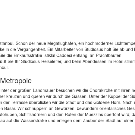
stanbul. Schon der neue Megaflughafen, ein hochmoderner Lichttempe
cke in die Vergangenheit. Ein Mitarbeiter von Studiosus holt Sie ab und 
 die Einkaufsstraße Istiklal Caddesi entlang, an Prachtbauten,
ßt Sie Ihr Studiosus-Reiseleiter, und beim Abendessen im Hotel stim
nbul.
-Metropole
Hinter der großen Landmauer besuchen wir die Chorakirche mit ihren he
ener kreuzen und queren wir durch die Gassen. Unter der Kuppel der S
on der Terrasse überblicken wir die Stadt und das Goldene Horn. Nach
hen Basar. Wir schnuppern an Gewürzen, bewundern orientalisches Ge
Autohupen, Schiffshörnern und den Rufen der Muezzins übertönt wird; 
r ab auf die Wasserstraße und erliegen dem Zauber der Stadt auf einer