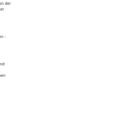
en der
der
en -
und
hen