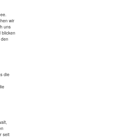
hee.
chen wir
ch uns
 blicken
r den
s die
die
alt,
en
 seit