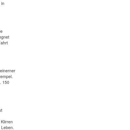
 in
ie
egnet
Fahrt
teinerner
tempel.
. 150
ut
 Klirren
m Leben.