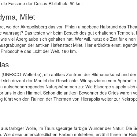
 die Fassade der Celsus-Bibliothek. 50 km.
dyma, Milet
riene, wo der Akropolisberg das von Pinien umgebene Halbrund des Thea
e wahrsagt? Das testen wir beim Besuch des gut erhaltenen Tempels.
wie viel Aberglaube sich gehalten hat. Wer will, nutzt die Zeit für eine
Ausgrabungen der antiken Hafenstadt Milet. Hier erblickte einst, irgend
Philosophie das Licht der Welt. 160 km.
ias
s (UNESCO-Welterbe), ein antikes Zentrum der Bildhauerkunst und der
tet sich dezent der Mantel der Geschichte. Wir spazieren vom Aphrodit
in aufsehenerregendes Naturphänomen zu: Wie Eisberge stapeln sich 
r uns in den Himmel. Schon die antiken Bewohner des Ortes waren v
g führt von den Ruinen der Thermen von Hierapolis weiter zur Nekrop
us farbiger Wolle, im Taurusgebirge farbige Wunder der Natur: Die S
 Wie diese unterschiedlichen Farben entstehen, erzählt Ihnen Ihr Reise