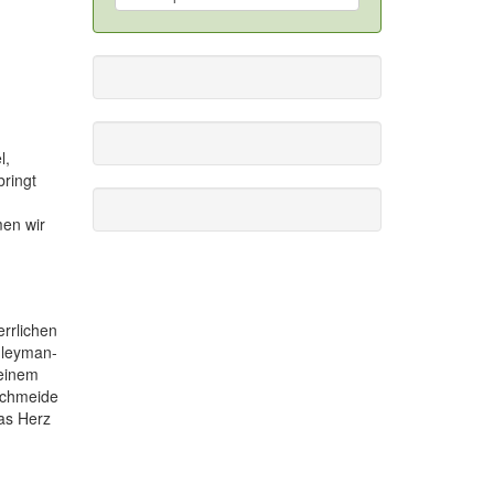
l,
bringt
men wir
rrlichen
üleyman-
 einem
schmeide
das Herz