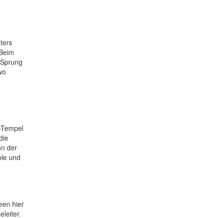
ters
 Beim
n Sprung
wo
e-Tempel
die
on der
ole und
een hier
leiter.