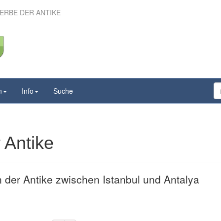
ERBE DER ANTIKE
i – Erbe der Antike
n
Info
Suche
 Antike
der Antike zwischen Istanbul und Antalya