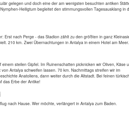
akulär gelegen und doch eine der am wenigsten besuchten antiken Stätt
 Nymphen-Heiligtum begleitet den stimmungsvollen Tagesausklang in 
 Erst nach Perge - das Stadion zählt zu den größten in ganz Kleinasi
ielt. 210 km. Zwei Übernachtungen in Antalya in einem Hotel am Meer.
uf einem steilen Gipfel. Im Ruinenschatten picknicken wir Oliven, Käse 
t von Antalya schweifen lassen. 70 km. Nachmittags streifen wir im
hichte Anatoliens, dann weiter durch die Altstadt. Bei feinen türkisc
f das Erbe der Antike!
i
lug nach Hause. Wer möchte, verlängert in Antalya zum Baden.