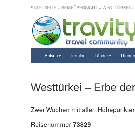
STARTSEITE
»
REISEÜBERSICHT
» WESTTÜRKEI – 
Westtürke
Reisen
Termine
Länder
Theme
Westtürkei – Erbe der
Zwei Wochen mit allen Höhepunkten 
Reisenummer
73829