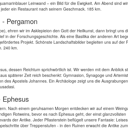
quamarinblauer Leinwand – ein Bild für die Ewigkeit. Am Abend sind wir
 jeder ein Restaurant nach seinem Geschmack. 185 km.
n - Pergamon
 ehren wir im Asklepieion den Gott der Heilkunst, dann bringt uns d
ief in der Forschungsgeschichte. Als eine Basilika der anderen Art beg
gefördertes Projekt. Schönste Landschaftsbilder begleiten uns auf der 
n. 240 km.
s, dessen Reichtum sprichwörtlich ist. Wir werden mit dem Anblick s
aus späterer Zeit reich beschenkt: Gymnasion, Synagoge und Artemis
rken des Apostels Johannes. Ein Archäologe zeigt uns die Ausgrabungen
usadasi.
 - Ephesus
hern. Nach einem geruhsamen Morgen entdecken wir auf einem Weing
ndigen Rotweins, bevor es nach Ephesus geht, der einst glanzvollsten
vards der Antike. Jeder Pflasterstein beflügelt unsere Fantasie: Leises
elschritte über Treppenstufen - in den Ruinen erwacht die Antike zu