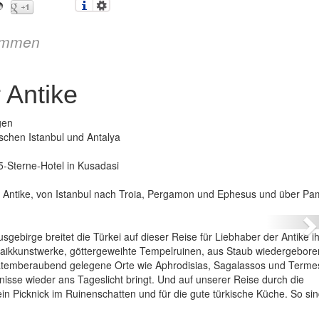
immen
 Antike
gen
schen Istanbul und Antalya
5-Sterne-Hotel in Kusadasi
esttürkei – Erbe der Antike
r Antike, von Istanbul nach Troia, Pergamon und Ephesus und über Pa
N
gebirge breitet die Türkei auf dieser Reise für Liebhaber der Antike i
osaikkunstwerke, göttergeweihte Tempelruinen, aus Staub wiedergebor
atemberaubend gelegene Orte wie Aphrodisias, Sagalassos und Terme
isse wieder ans Tageslicht bringt. Und auf unserer Reise durch die
 ein Picknick im Ruinenschatten und für die gute türkische Küche. So sin