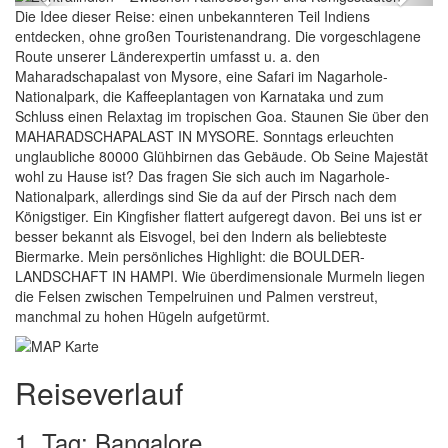
Die Idee dieser Reise: einen unbekannteren Teil Indiens
entdecken, ohne großen Touristenandrang. Die vorgeschlagene
Route unserer Länderexpertin umfasst u. a. den
Maharadschapalast von Mysore, eine Safari im Nagarhole-
Nationalpark, die Kaffeeplantagen von Karnataka und zum
Schluss einen Relaxtag im tropischen Goa. Staunen Sie über den
MAHARADSCHAPALAST IN MYSORE. Sonntags erleuchten
unglaubliche 80000 Glühbirnen das Gebäude. Ob Seine Majestät
wohl zu Hause ist? Das fragen Sie sich auch im Nagarhole-
Nationalpark, allerdings sind Sie da auf der Pirsch nach dem
Königstiger. Ein Kingfisher flattert aufgeregt davon. Bei uns ist er
besser bekannt als Eisvogel, bei den Indern als beliebteste
Biermarke. Mein persönliches Highlight: die BOULDER-
LANDSCHAFT IN HAMPI. Wie überdimensionale Murmeln liegen
die Felsen zwischen Tempelruinen und Palmen verstreut,
manchmal zu hohen Hügeln aufgetürmt.
Reiseverlauf
1. Tag: Bangalore