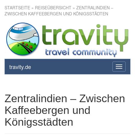
STARTSEITE
»
REISEÜBERSICHT
» ZENTRALINDIEN –
ZWISCHEN KAFFEEBERGEN UND KÖNIGSSTÄDTEN
Zentralindien – Zwischen
Kaffeebergen und
Königsstädten
travity.de
toggle
navigati
Zentralindien – Zwischen
Kaffeebergen und
Königsstädten