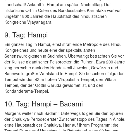
Landschaft! Ankunft in Hampi am späten Nachmittag: Der
historische Ort im Osten des Bundesstaates Karnataka war vor
ungefähr 800 Jahren die Hauptstadt des hinduistischen
Königreichs Vijayanagara.
9. Tag: Hampi
Ein ganzer Tag in Hampi, einst strahlende Metropole des Hindu-
Königreiches und heute eine der spektakulärsten
Sehenswürdigkeiten in Südindien. Überwältigt betrachten Sie vor
der Kulisse gigantischer Felsbrocken die Ruinen. Etwa 200 Jahre
lang herrschte dank des Handels mit Juwelen, Gewürzen und
Baumwolle großer Wohlstand in Hampi. Sie besuchen einige der
Tempel wie den 42 m hohen Virupaksha-Tempel, den Vittala-
Tempel, der der Göttin Garuda gewidmet ist, und den
Kondanderama-Tempel.
10. Tag: Hampi – Badami
Morgens weiter nach Badami. Unterwegs folgen Sie den Spuren
der Chalukya-Periode: erster Zwischenstopp des Tages in Aihole,
erste Hauptstadt der Chalukya. Hier auf Ihrem Programm: die
Tempel Durga und Hutchimalli. In Pattadakal, etwa 20 km von