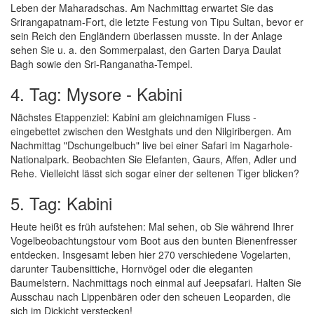
Leben der Maharadschas. Am Nachmittag erwartet Sie das
Srirangapatnam-Fort, die letzte Festung von Tipu Sultan, bevor er
sein Reich den Engländern überlassen musste. In der Anlage
sehen Sie u. a. den Sommerpalast, den Garten Darya Daulat
Bagh sowie den Sri-Ranganatha-Tempel.
4. Tag: Mysore - Kabini
Nächstes Etappenziel: Kabini am gleichnamigen Fluss -
eingebettet zwischen den Westghats und den Nilgiribergen. Am
Nachmittag "Dschungelbuch" live bei einer Safari im Nagarhole-
Nationalpark. Beobachten Sie Elefanten, Gaurs, Affen, Adler und
Rehe. Vielleicht lässt sich sogar einer der seltenen Tiger blicken?
5. Tag: Kabini
Heute heißt es früh aufstehen: Mal sehen, ob Sie während Ihrer
Vogelbeobachtungstour vom Boot aus den bunten Bienenfresser
entdecken. Insgesamt leben hier 270 verschiedene Vogelarten,
darunter Taubensittiche, Hornvögel oder die eleganten
Baumelstern. Nachmittags noch einmal auf Jeepsafari. Halten Sie
Ausschau nach Lippenbären oder den scheuen Leoparden, die
sich im Dickicht verstecken!