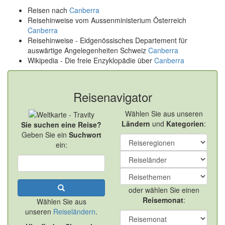
Reisen nach
Canberra
Reisehinweise vom Aussenministerium Österreich
Canberra
Reisehinweise - Eidgenössisches Departement für
auswärtige Angelegenheiten Schweiz
Canberra
Wikipedia - Die freie Enzyklopädie über
Canberra
Reisenavigator
Wählen Sie aus unseren
Ländern
und
Kategorien
:
Sie suchen eine Reise?
Geben Sie ein
Suchwort
ein:
oder wählen Sie einen
Reisemonat
:
Wählen Sie aus
unseren
Reiseländern
.