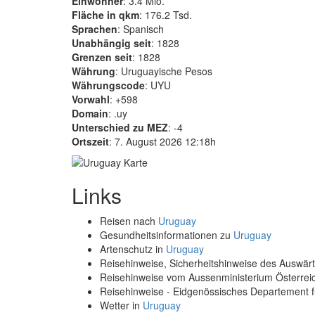
Einwohner
: 3.4 Mio.
Fläche in qkm
: 176.2 Tsd.
Sprachen
: Spanisch
Unabhängig seit
: 1828
Grenzen seit
: 1828
Währung
: Uruguayische Pesos
Währungscode
: UYU
Vorwahl
: +598
Domain
: .uy
Unterschied zu MEZ
: -4
Ortszeit
: 7. August 2026 12:18h
Links
Reisen nach
Uruguay
Gesundheitsinformationen zu
Uruguay
Artenschutz in
Uruguay
Reisehinweise, Sicherheitshinweise des Auswä
Reisehinweise vom Aussenministerium Österre
Reisehinweise - Eidgenössisches Departement 
Wetter in
Uruguay