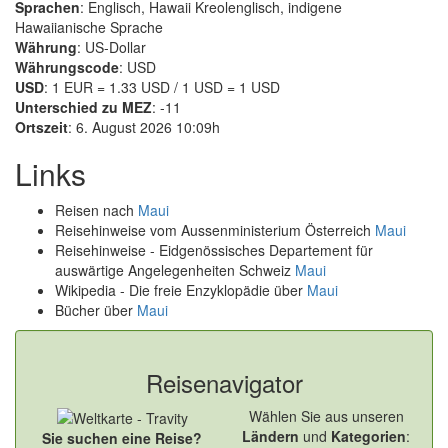
Sprachen
: Englisch, Hawaii Kreolenglisch, indigene
Hawaiianische Sprache
Währung
: US-Dollar
Währungscode
: USD
USD
: 1 EUR = 1.33 USD / 1 USD = 1 USD
Unterschied zu MEZ
: -11
Ortszeit
: 6. August 2026 10:09h
Links
Reisen nach
Maui
Reisehinweise vom Aussenministerium Österreich
Maui
Reisehinweise - Eidgenössisches Departement für
auswärtige Angelegenheiten Schweiz
Maui
Wikipedia - Die freie Enzyklopädie über
Maui
Bücher über
Maui
Reisenavigator
Wählen Sie aus unseren
Ländern
und
Kategorien
:
Sie suchen eine Reise?