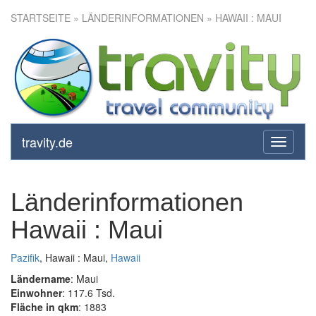
STARTSEITE
» LÄNDERINFORMATIONEN » HAWAII : MAUI
travity.de
toggle
navigati
Länderinformationen
Hawaii : Maui
Pazifik
, Hawaii : Maui,
Hawaii
Ländername
: Maui
Einwohner
: 117.6 Tsd.
Fläche in qkm
: 1883